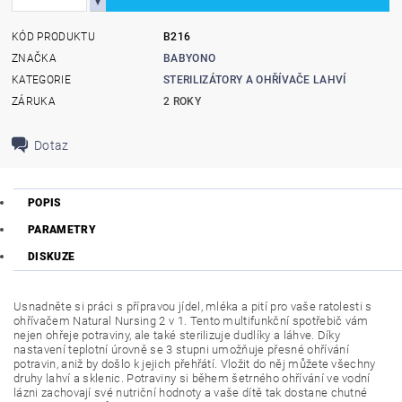
KÓD PRODUKTU
B216
ZNAČKA
BABYONO
KATEGORIE
STERILIZÁTORY A OHŘÍVAČE LAHVÍ
ZÁRUKA
2 ROKY
Dotaz
POPIS
PARAMETRY
DISKUZE
Usnadněte si práci s přípravou jídel, mléka a pití pro vaše ratolesti s
ohřívačem Natural Nursing 2 v 1. Tento multifunkční spotřebič vám
nejen ohřeje potraviny, ale také sterilizuje dudlíky a láhve. Díky
nastavení teplotní úrovně se 3 stupni umožňuje přesné ohřívání
potravin, aniž by došlo k jejich přehřátí. Vložit do něj můžete všechny
druhy lahví a sklenic. Potraviny si během šetrného ohřívání ve vodní
lázni zachovají své nutriční hodnoty a vaše dítě tak dostane chutné