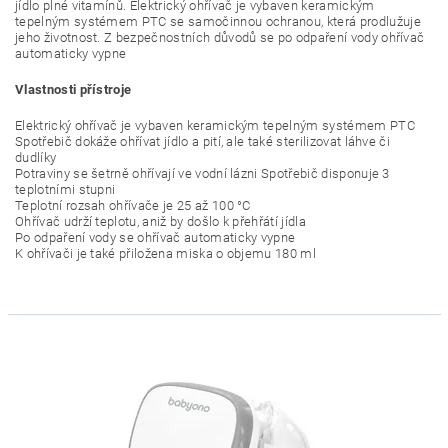
jídlo plné vitamínů. Elektrický ohřívač je vybaven keramickým
tepelným systémem PTC se samočinnou ochranou, která prodlužuje
jeho životnost. Z bezpečnostních důvodů se po odpaření vody ohřívač
automaticky vypne
Vlastnosti přístroje
Elektrický ohřívač je vybaven keramickým tepelným systémem PTC
Spotřebič dokáže ohřívat jídlo a pití, ale také sterilizovat láhve či
dudlíky
Potraviny se šetrně ohřívají ve vodní lázni Spotřebič disponuje 3
teplotními stupni
Teplotní rozsah ohřívače je 25 až 100 °C
Ohřívač udrží teplotu, aniž by došlo k přehřátí jídla
Po odpaření vody se ohřívač automaticky vypne
K ohřívači je také přiložena miska o objemu 180 ml