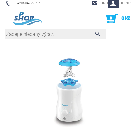
+420604772997
INFO@PHSHOP.CZ
0
0 Kč