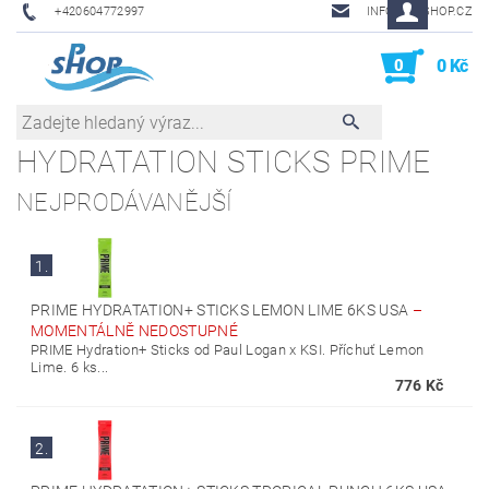
+420604772997
INFO@PHSHOP.CZ
0
0 Kč
HYDRATATION STICKS PRIME
NEJPRODÁVANĚJŠÍ
1.
PRIME HYDRATATION+ STICKS LEMON LIME 6KS USA
–
MOMENTÁLNĚ NEDOSTUPNÉ
PRIME Hydration+ Sticks od Paul Logan x KSI. Příchuť Lemon
Lime. 6 ks...
776 Kč
2.