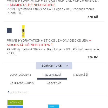
PRIME HYDRATATION+ STICKS TROPICAL PUNCH 6KS USA
–
MOMENTÁLNĚ NEDOSTUPNÉ
PRIME Hydration+ Sticks od Paul Logan x KSI. Příchuť Tropical
Punch. - 6...
776 Kč
3.
PRIME HYDRATATION+ STICKS LEMONADE 6KS USA
–
MOMENTÁLNĚ NEDOSTUPNÉ
PRIME Hydration+ Sticks od Paul Logan x KSI. Příchuť Lemonade.
- 6 ks...
776 Kč
ZOBRAZIT VÍCE
DOPORUČUJEME
NEJLEVNĚJŠÍ
NEJDRAŽŠÍ
NEJPRODÁVANĚJŠÍ
ABECEDNĚ
5
položek celkem
NOVINKA