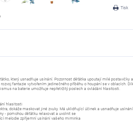
Tisk
ťátko, který usnadňuje usínání. Pozornost děťátka upoutají milé postavičky a
jí rozvoj fantazie vytvořením jedinečného příběhu o houpání se v oblacích. Dí
nismus na baterie umožňuje nepřetržitý poslech a ovládání hlasitosti.
ání hlasitosti
ektra, dokáže maskovat jiné zvuky. Má uklidňující účinek a usnadňuje usínání
vlny - pomohou děťátku relaxovat a uvolnit se
ící melodie zpříjemní usínání vašeho miminka