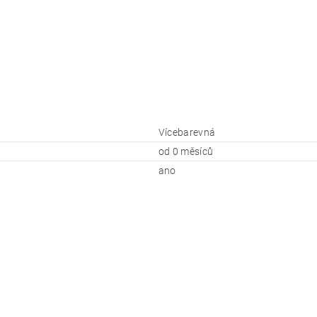
Vícebarevná
od 0 měsíců
ano