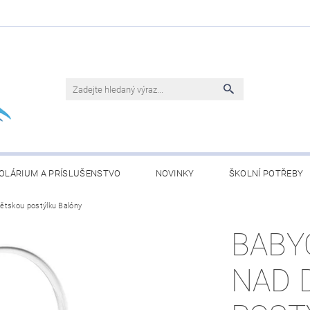
OLÁRIUM A PRÍSLUŠENSTVO
NOVINKY
ŠKOLNÍ POTŘEBY
ětskou postýlku Balóny
BLEČENÍ
KONJAC ČLÁNKY
OBCHODNÍ PODMÍNKY
BABY
NAD 