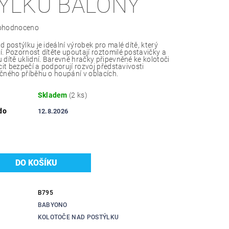
ÝLKU BALÓNY
ohodnoceno
 postýlku je ideální výrobek pro malé dítě, který
. Pozornost dítěte upoutají roztomilé postavičky a
 dítě uklidní. Barevné hračky připevněné ke kolotoči
cit bezpečí a podporují rozvoj představivosti
čného příběhu o houpání v oblacích.
Skladem
(2 ks)
do
12.8.2026
B795
BABYONO
KOLOTOČE NAD POSTÝLKU