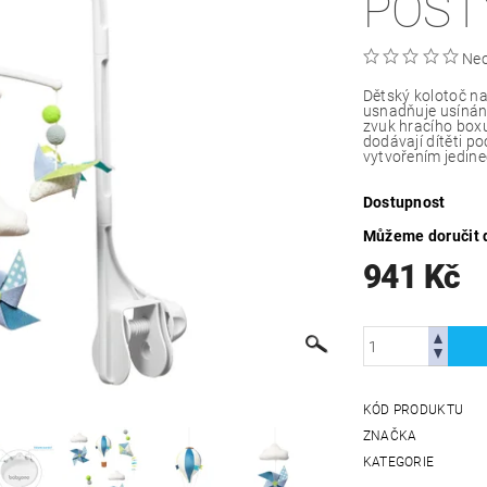
POST
Ne
Dětský kolotoč nad
usnadňuje usínání
zvuk hracího boxu
dodávají dítěti po
vytvořením jedine
Dostupnost
Můžeme doručit 
941 Kč
KÓD PRODUKTU
ZNAČKA
KATEGORIE