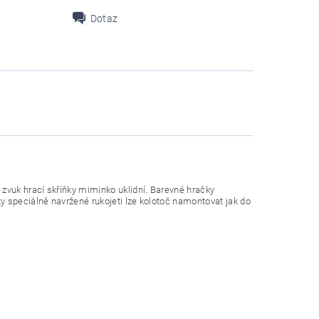
Dotaz
 zvuk hrací skříňky miminko uklidní. Barevné hračky
ky speciálně navržené rukojeti lze kolotoč namontovat jak do