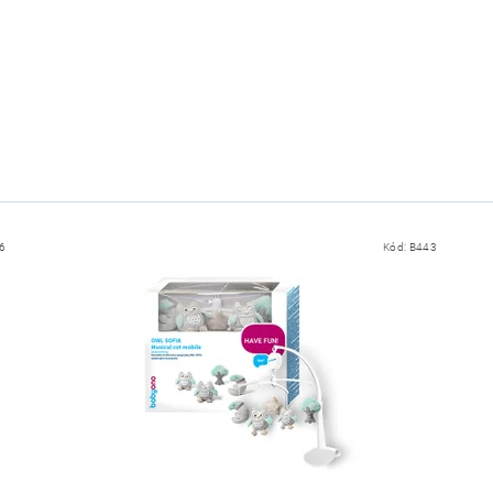
m
6
Kód:
B443