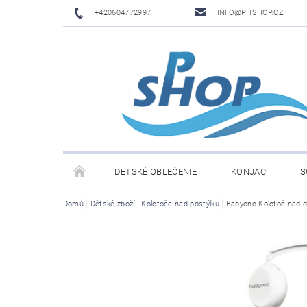
+420604772997
INFO@PHSHOP.CZ
DETSKÉ OBLEČENIE
KONJAC
S
Domů
Dětské zboží
Kolotoče nad postýlku
Babyono Kolotoč nad d
PRIME DRINK BY LOGAN PAUL A KSI
DĚTSKÉ O