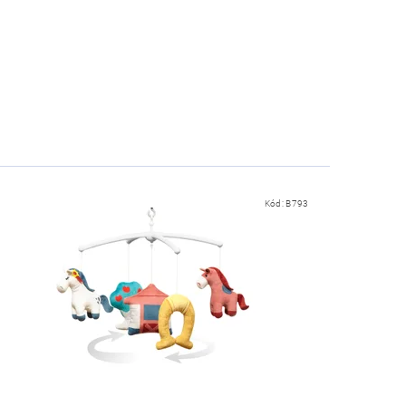
Kód:
B793