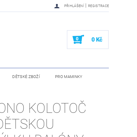
|
PŘIHLÁŠENÍ
REGISTRACE
0
0 Kč
DĚTSKÉ ZBOŽÍ
PRO MAMINKY
KONTAKTY
ONO KOLOTOČ
DĚTSKOU