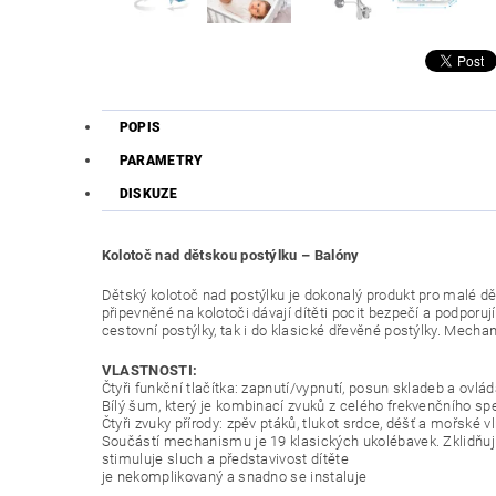
POPIS
PARAMETRY
DISKUZE
Kolotoč nad dětskou postýlku – Balóny
Dětský kolotoč nad postýlku je dokonalý produkt pro malé dě
připevněné na kolotoči dávají dítěti pocit bezpečí a podporu
cestovní postýlky, tak i do klasické dřevěné postýlky. Mecha
VLASTNOSTI:
Čtyři funkční tlačítka: zapnutí/vypnutí, posun skladeb a ovlád
Bílý šum, který je kombinací zvuků z celého frekvenčního sp
Čtyři zvuky přírody: zpěv ptáků, tlukot srdce, déšť a mořské 
Součástí mechanismu je 19 klasických ukolébavek. Zklidňuj
stimuluje sluch a představivost dítěte
je nekomplikovaný a snadno se instaluje