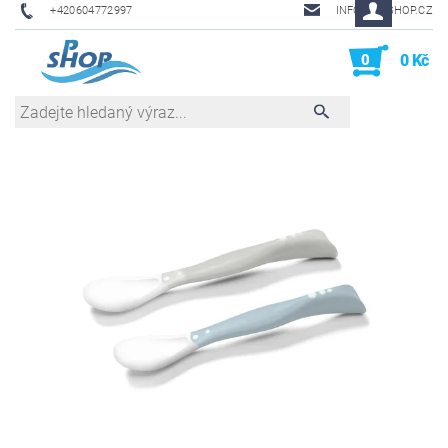
+420604772997
INFO@PHSHOP.CZ
0
0 Kč