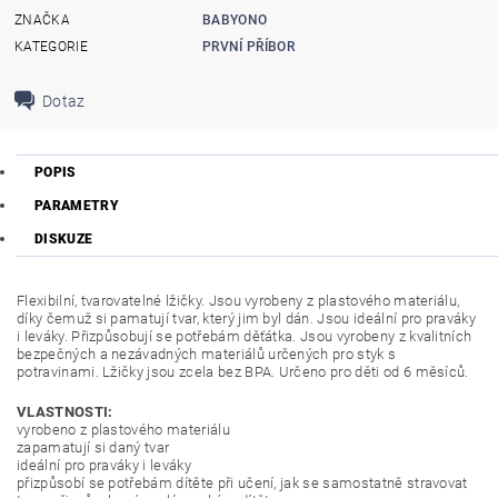
ZNAČKA
BABYONO
KATEGORIE
PRVNÍ PŘÍBOR
Dotaz
POPIS
PARAMETRY
DISKUZE
Flexibilní, tvarovatelné lžičky. Jsou vyrobeny z plastového materiálu,
díky čemuž si pamatují tvar, který jim byl dán. Jsou ideální pro praváky
i leváky. Přizpůsobují se potřebám děťátka. Jsou vyrobeny z kvalitních
bezpečných a nezávadných materiálů určených pro styk s
potravinami. Lžičky jsou zcela bez BPA. Určeno pro děti od 6 měsíců.
VLASTNOSTI:
vyrobeno z plastového materiálu
zapamatují si daný tvar
ideální pro praváky i leváky
přizpůsobí se potřebám dítěte při učení, jak se samostatně stravovat