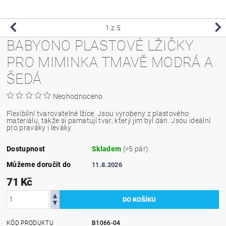
1
z 5
BABYONO PLASTOVÉ LŽIČKY
PRO MIMINKA TMAVĚ MODRÁ A
ŠEDÁ
Neohodnoceno
Flexibilní tvarovatelné lžíce. Jsou vyrobeny z plastového
materiálu, takže si pamatují tvar, který jim byl dán. Jsou ideální
pro praváky i leváky.
Dostupnost
Skladem
(>5 pár)
Můžeme doručit do
11.8.2026
71 Kč
KÓD PRODUKTU
B1066-04