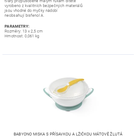
tvary přizpůsobené malým rukám dítěte
vyrobeno z kvalitních bezpečných materiálů
jsou vhodné do myčky nádobí
neobsahují bisfenol A.
PARAMETRY:
Rozměry: 13 x 2,5 cm
Hmotnost: 0,061 kg
BABYONO MISKA S PŘÍSAVKOU A LŽIČKOU MÁTOVĚ ŽLUTÁ