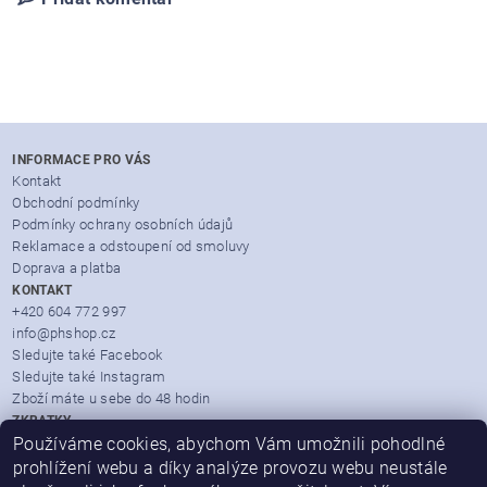
INFORMACE PRO VÁS
Kontakt
Obchodní podmínky
Podmínky ochrany osobních údajů
Reklamace a odstoupení od smoluvy
Doprava a platba
KONTAKT
+420 604 772 997
info@phshop.cz
Sledujte také Facebook
Sledujte také Instagram
Zboží máte u sebe do 48 hodin
ZKRATKY
Používáme cookies, abychom Vám umožnili pohodlné
Zboží dle značek
Partner Mall.cz
prohlížení webu a díky analýze provozu webu neustále
Heureka.cz