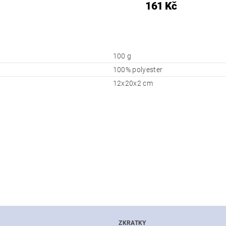
161 Kč
100 g
100% polyester
12x20x2 cm
ZKRATKY