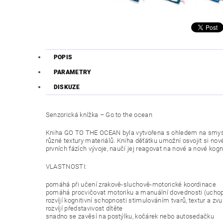
POPIS
PARAMETRY
DISKUZE
Senzorická knížka – Go to the ocean
Kniha GO TO THE OCEAN byla vytvořena s ohledem na smysl
různé textury materiálů. Kniha děťátku umožní osvojit si no
prvních fázích vývoje, naučí jej reagovat na nové a nové kogn
VLASTNOSTI:
pomáhá při učení zrakově-sluchově-motorické koordinace
pomáhá procvičovat motoriku a manuální dovednosti (uchop
rozvíjí kognitivní schopnosti stimulováním tvarů, textur a zv
rozvíjí představivost dítěte
snadno se zavěsí na postýlku, kočárek nebo autosedačku