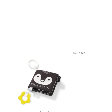
Kód:
B542