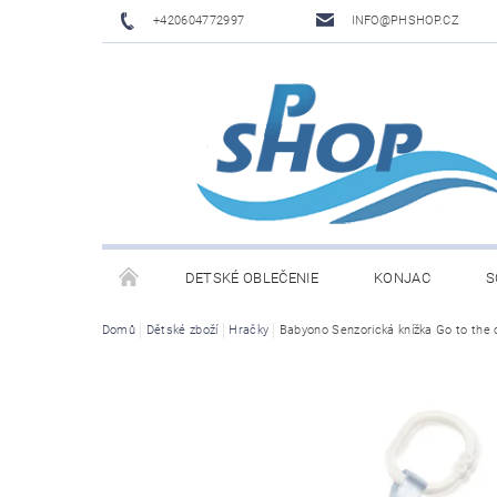
+420604772997
INFO@PHSHOP.CZ
DETSKÉ OBLEČENIE
KONJAC
S
Domů
Dětské zboží
Hračky
Babyono Senzorická knížka Go to the
PRIME DRINK BY LOGAN PAUL A KSI
DĚTSKÉ O