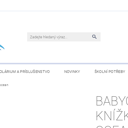
OLÁRIUM A PRÍSLUŠENSTVO
NOVINKY
ŠKOLNÍ POTŘEBY
 ocean
BLEČENÍ
KONJAC ČLÁNKY
OBCHODNÍ PODMÍNKY
BABY
KNÍŽ