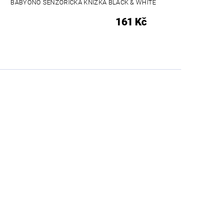
BABYONO SENZORICKÁ KNÍŽKA BLACK & WHITE
161 Kč