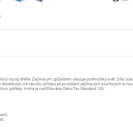
ový rozvoj dítěte. Zajímavým způsobem ukazuje podmořský svět. Díky ocas
vé dovednosti, od nácviku úchopu až po získání zajímavých sluchových a viz
itivní potřeby. Kniha je certifikována Oeko-Tex Standard 100.
ení)
uků