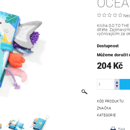
OCEA
Ne
Kniha GO TO THE 
dítěte. Zajímavý
vyčnívajícím za o
Dostupnost
Můžeme doručit 
204 Kč
KÓD PRODUKTU
ZNAČKA
KATEGORIE
Tisk