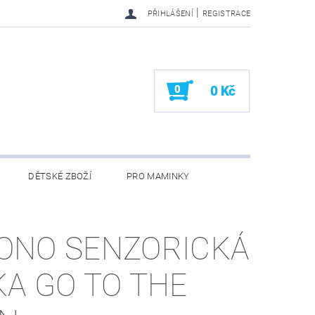
|
PŘIHLÁŠENÍ
REGISTRACE
0
0 Kč
DĚTSKÉ ZBOŽÍ
PRO MAMINKY
KONTAKTY
ONO SENZORICKÁ
KA GO TO THE