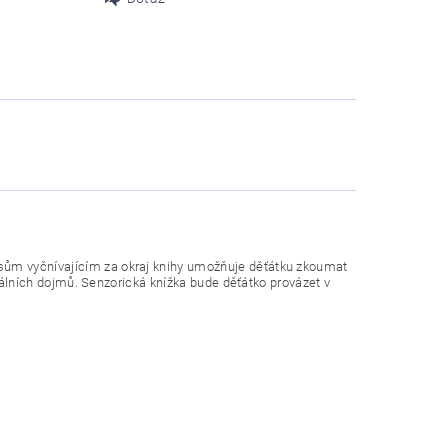
ům vyčnívajícím za okraj knihy umožňuje děťátku zkoumat
uálních dojmů. Senzorická knížka bude děťátko provázet v