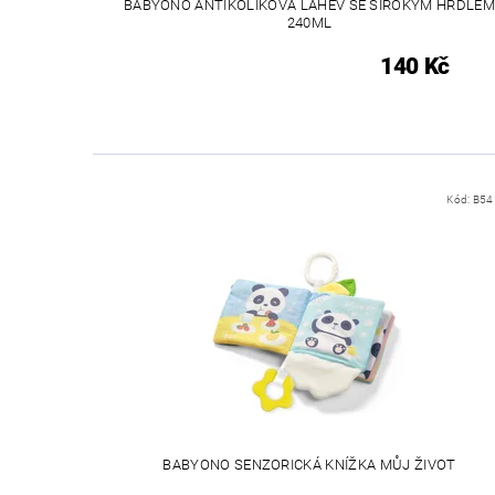
BABYONO ANTIKOLIKOVÁ LÁHEV SE ŠIROKÝM HRDLEM
240ML
140 Kč
Kód:
B54
BABYONO SENZORICKÁ KNÍŽKA MŮJ ŽIVOT