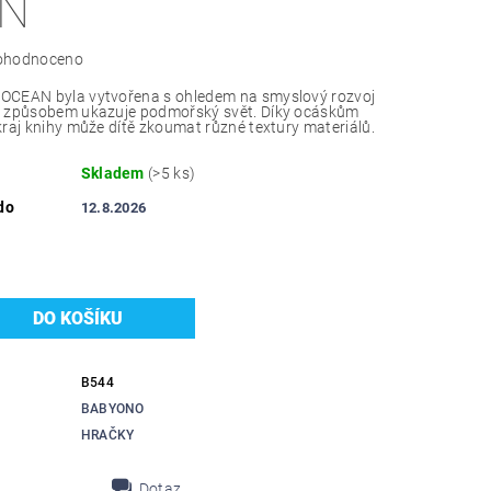
N
ohodnoceno
OCEAN byla vytvořena s ohledem na smyslový rozvoj
m způsobem ukazuje podmořský svět. Díky ocáskům
kraj knihy může dítě zkoumat různé textury materiálů.
Skladem
(>5 ks)
do
12.8.2026
B544
BABYONO
HRAČKY
Dotaz