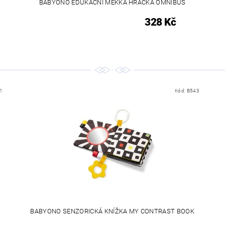
BABYONO EDUKAČNÍ MĚKKÁ HRAČKA OMNIBUS
328 Kč
1
Kód:
B543
BABYONO SENZORICKÁ KNÍŽKA MY CONTRAST BOOK