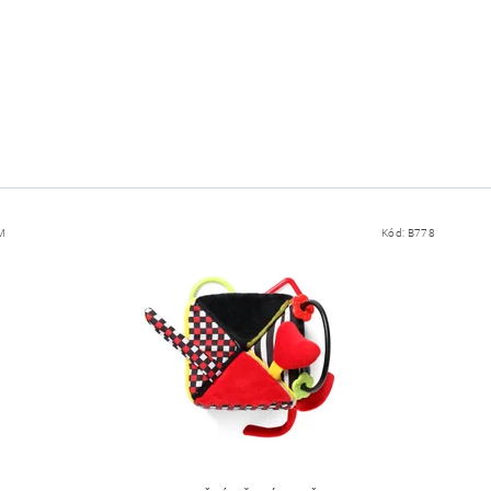
M
Kód:
B778