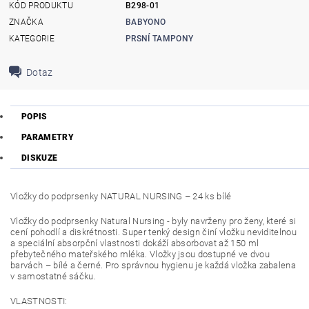
KÓD PRODUKTU
B298-01
ZNAČKA
BABYONO
KATEGORIE
PRSNÍ TAMPONY
Dotaz
POPIS
PARAMETRY
DISKUZE
Vložky do podprsenky NATURAL NURSING – 24 ks bílé
Vložky do podprsenky Natural Nursing - byly navrženy pro ženy, které si
cení pohodlí a diskrétnosti. Super tenký design činí vložku neviditelnou
a speciální absorpční vlastnosti dokáží absorbovat až 150 ml
přebytečného mateřského mléka. Vložky jsou dostupné ve dvou
barvách – bílé a černé. Pro správnou hygienu je každá vložka zabalena
v samostatné sáčku.
VLASTNOSTI: