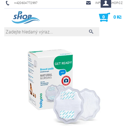
+420604772997
INFO@PHSHOP.CZ
0
0 Kč