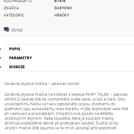
KÓD PRODUKTU
B1416
ZNAČKA
BABYONO
KATEGORIE
HRAČKY
Dotaz
POPIS
PARAMETRY
DISKUZE
Závěsná plyšová hračka – pásovec Arnold
Závěsná plyšová hračka na kočárek z kolekce FAIRY TALES – pásovec
ARNOLD zavede dítě do rozmanitého světa barev, zvuků a tvarů. Díky
univerzálnímu háčku ve tvaru zatočeného ocasu, vhodnému do
jakéhokoli typu autosedačky nebo kočárku, může doprovázet vaše dítě
při cestování a procházkách. Chrastící zvuk působí na děťátko
uklidňujícím dojmem. Sada kousátka, která je součástí hračky,
zklidňuje podrážděné dásně při prořezávání zoubků. Šustící prvky
ukryté v hračce dítě zaujmou a na chvíli upoutají jeho pozornost.