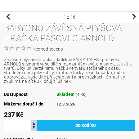
1
z 16
BABYONO ZÁVĚSNÁ PLYŠOVÁ
HRAČKA PÁSOVEC ARNOLD
Neohodnoceno
Závěsná plyšová hračka z kolekce FAIRY TALES - pásovec
ARNOLD seznámí vaše dítě s rozmanitým světem barev, zvuků a
tvarů. Díky univerzálnímu háčku ve tvaru stočeného ocasu,
vhodnému pro jakýkoli typ autosedačky nebo kočárku, může
doprovázet vaše dítě při cestování a procházkách. Chrastivý
zvuk má na dítě uklidňující účinek.
Dostupnost
Skladem
(4 ks)
Můžeme doručit do
12.8.2026
237 Kč