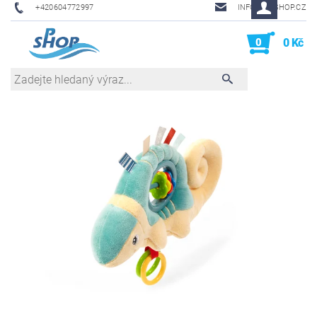
+420604772997
INFO@PHSHOP.CZ
0
0 Kč