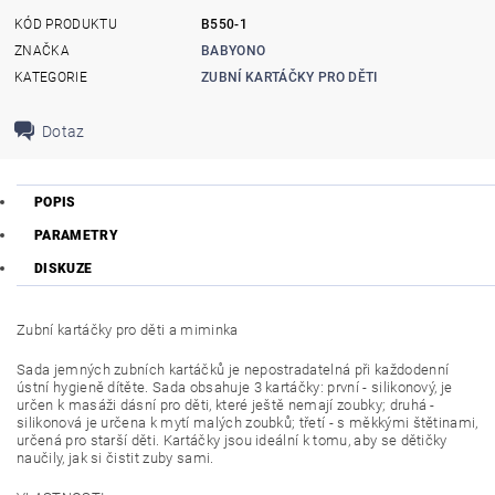
KÓD PRODUKTU
B550-1
ZNAČKA
BABYONO
KATEGORIE
ZUBNÍ KARTÁČKY PRO DĚTI
Dotaz
POPIS
PARAMETRY
DISKUZE
Zubní kartáčky pro děti a miminka
Sada jemných zubních kartáčků je nepostradatelná při každodenní
ústní hygieně dítěte. Sada obsahuje 3 kartáčky: první - silikonový, je
určen k masáži dásní pro děti, které ještě nemají zoubky; druhá -
silikonová je určena k mytí malých zoubků; třetí - s měkkými štětinami,
určená pro starší děti. Kartáčky jsou ideální k tomu, aby se dětičky
naučily, jak si čistit zuby sami.