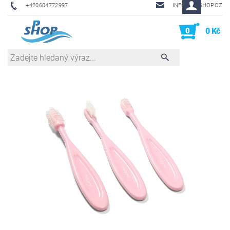
+420604772997
INFO@PHSHOP.CZ
0
0 Kč