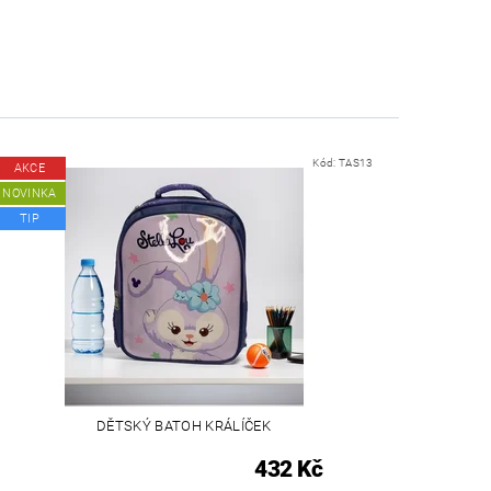
Kód:
TAS13
AKCE
NOVINKA
TIP
DĚTSKÝ BATOH KRÁLÍČEK
432 Kč