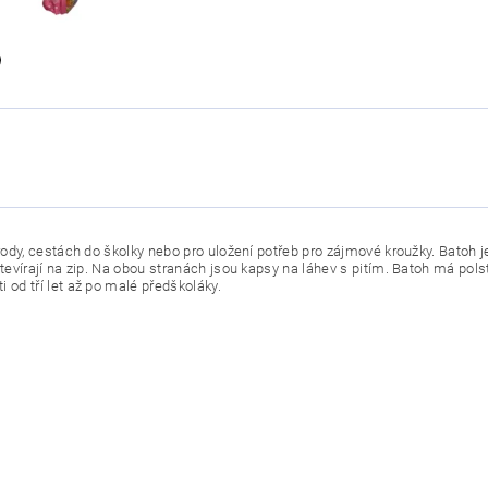
rody, cestách do školky nebo pro uložení potřeb pro zájmové kroužky. Batoh 
tevírají na zip. Na obou stranách jsou kapsy na láhev s pitím. Batoh má pol
 od tří let až po malé předškoláky.