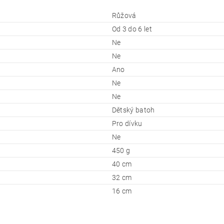
Růžová
Od 3 do 6 let
Ne
Ne
Ano
Ne
Ne
Dětský batoh
Pro dívku
Ne
450 g
40 cm
32 cm
16 cm