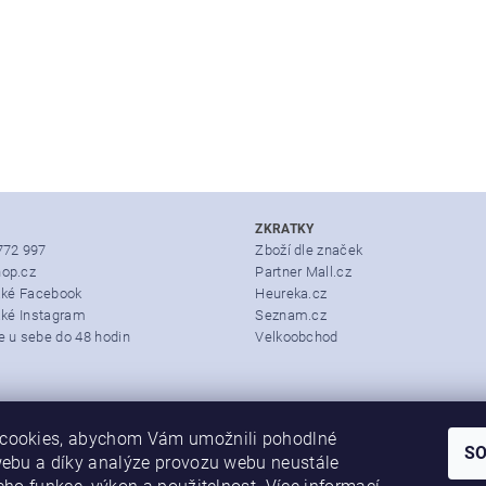
ZKRATKY
772 997
Zboží dle značek
op.cz
Partner Mall.cz
také Facebook
Heureka.cz
aké Instagram
Seznam.cz
e u sebe do 48 hodin
Velkoobchod
cookies, abychom Vám umožnili pohodlné
S
webu a díky analýze provozu webu neustále