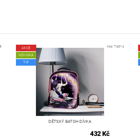
5
Kód:
TAS14
AKCE
NOVINKA
TIP
DĚTSKÝ BATOH DÍVKA
432 Kč