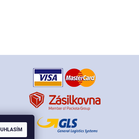
OUHLASÍM