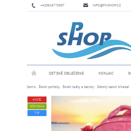
+420604772997
INFO@PHSHOP.CZ
DETSKÉ OBLEČENIE
KONJAC
S
Domů
Školní potřeby
Školní tašky a batohy
Dětský batoh Mirabel
PRIME DRINK BY LOGAN PAUL A KSI
DĚTSKÉ O
AKCE
NOVINKA
TIP