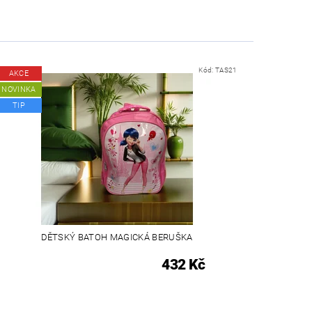
Kód:
TAS21
AKCE
NOVINKA
TIP
DĚTSKÝ BATOH MAGICKÁ BERUŠKA
432 Kč