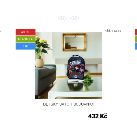
7
Kód:
TAS18
AKCE
NOVINKA
TIP
DĚTSKÝ BATOH BOJOVNÍCI
432 Kč