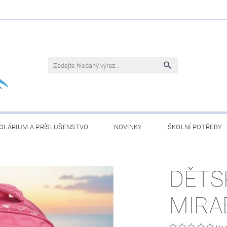
OLÁRIUM A PRÍSLUŠENSTVO
NOVINKY
ŠKOLNÍ POTŘEBY
BLEČENÍ
KONJAC ČLÁNKY
OBCHODNÍ PODMÍNKY
DĚTS
MIRA