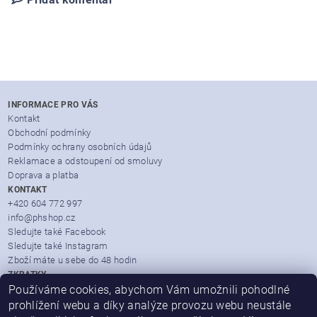
INFORMACE PRO VÁS
Kontakt
Obchodní podmínky
Podmínky ochrany osobních údajů
Reklamace a odstoupení od smoluvy
Doprava a platba
KONTAKT
+420 604 772 997
info@phshop.cz
Sledujte také Facebook
Sledujte také Instagram
Zboží máte u sebe do 48 hodin
ZKRATKY
Zboží dle značek
Používáme cookies, abychom Vám umožnili pohodlné
Partner Mall.cz
prohlížení webu a díky analýze provozu webu neustále
Heureka.cz