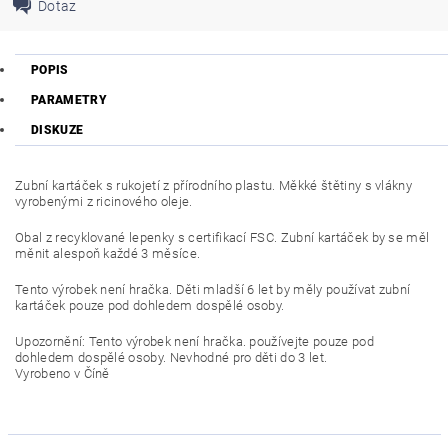
Dotaz
POPIS
PARAMETRY
DISKUZE
Zubní kartáček s rukojetí z přírodního plastu. Měkké štětiny s vlákny
vyrobenými z ricinového oleje.
Obal z recyklované lepenky s certifikací FSC. Zubní kartáček by se měl
měnit alespoň každé 3 měsíce.
Tento výrobek není hračka. Děti mladší 6 let by měly používat zubní
kartáček pouze pod dohledem dospělé osoby.
Upozornění: Tento výrobek není hračka. používejte pouze pod
dohledem dospělé osoby. Nevhodné pro děti do 3 let.
Vyrobeno v Číně