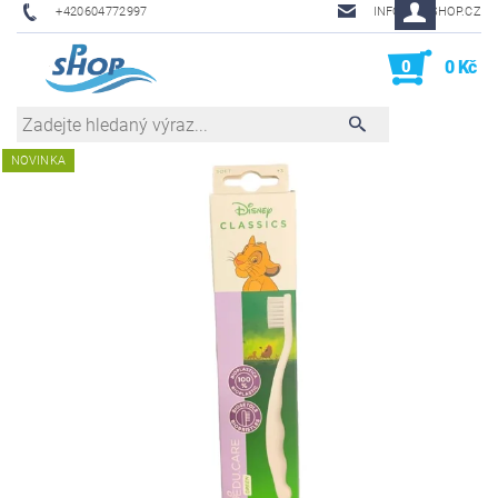
+420604772997
INFO@PHSHOP.CZ
0
0 Kč
NOVINKA