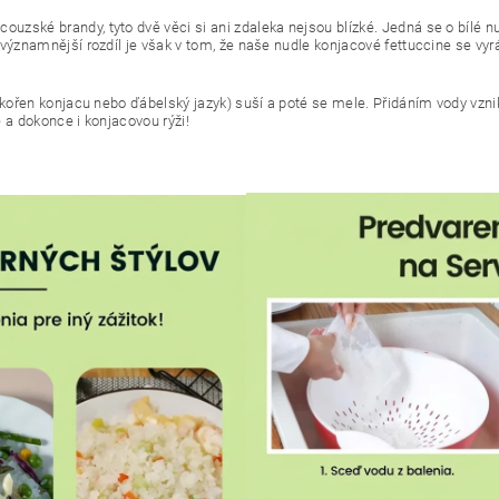
zské brandy, tyto dvě věci si ani zdaleka nejsou blízké. Jedná se o bílé 
jvýznamnější rozdíl je však v tom, že naše nudle konjacové fettuccine se v
kořen konjacu nebo ďábelský jazyk) suší a poté se mele. Přidáním vody vzniká
 a dokonce i konjacovou rýži!