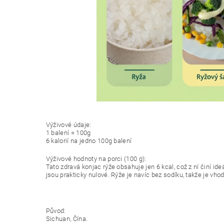
Výživové údaje:
1 balení = 100g
6 kalorií na jedno 100g balení
Výživové hodnoty na porci (100 g):
Tato zdravá konjac rýže obsahuje jen 6 kcal, což z ní činí ideá
jsou prakticky nulové. Rýže je navíc bez sodíku, takže je vhodná 
Původ:
Sichuan, Čína.