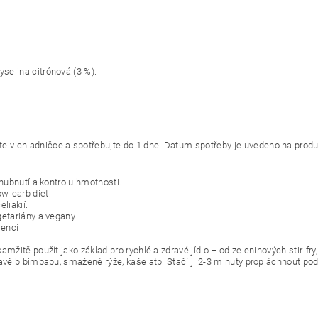
selina citrónová (3 %).
te v chladničce a spotřebujte do 1 dne. Datum spotřeby je uvedeno na prod
 hubnutí a kontrolu hmotnosti.
ow-carb diet.
liakií.
getariány a vegany.
iencí
amžitě použít jako základ pro rychlé a zdravé jídlo – od zeleninových stir-fry
ravě bibimbapu, smažené rýže, kaše atp. Stačí ji 2-3 minuty propláchnout pod t