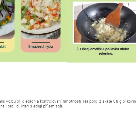
lní volbu při dietách a kontrolování hmotnosti. Na porci získáte 0,8 g bílkovin
i pro lidi, kteří sledují příjem soli.