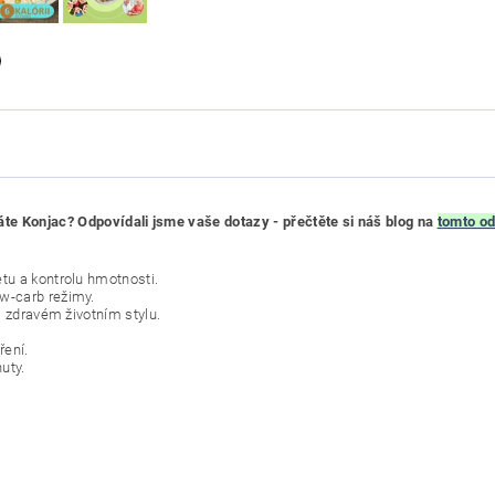
te Konjac? Odpovídali jsme vaše dotazy - přečtěte si náš blog na
tomto o
etu a kontrolu hmotnosti.
ow-carb režimy.
ři zdravém životním stylu.
ření.
uty.