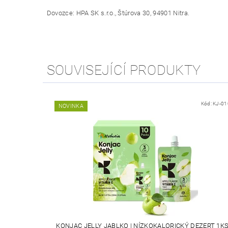
Dovozce: HPA SK s.r.o., Štúrova 30, 94901 Nitra.
SOUVISEJÍCÍ PRODUKTY
Kód:
KJ-01
NOVINKA
KONJAC JELLY JABLKO | NÍZKOKALORICKÝ DEZERT 1K