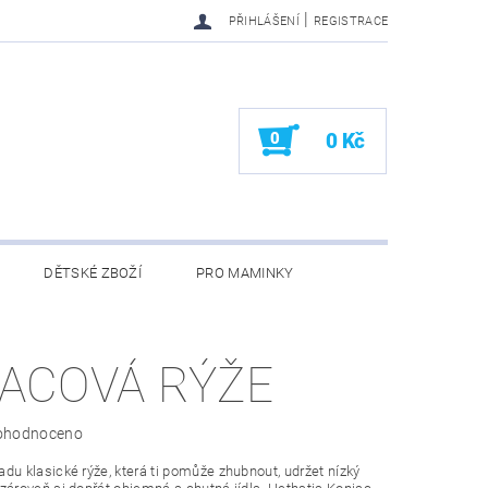
|
PŘIHLÁŠENÍ
REGISTRACE
0
0 Kč
DĚTSKÉ ZBOŽÍ
PRO MAMINKY
KONTAKTY
ACOVÁ RÝŽE
ohodnoceno
du klasické rýže, která ti pomůže zhubnout, udržet nízký