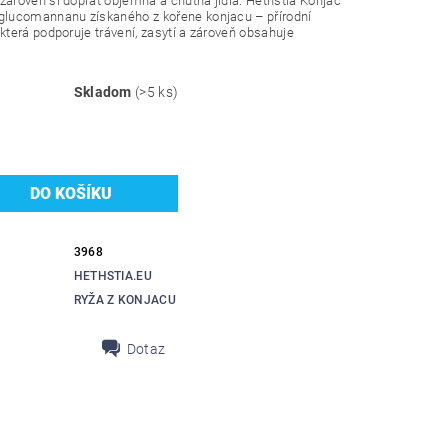
zároveň si dopřát objemná a chutná jídla. Hethstia Konjac
 glucomannanu získaného z kořene konjacu – přírodní
 která podporuje trávení, zasytí a zároveň obsahuje
Skladom
(>5 ks)
3968
HETHSTIA.EU
RYŽA Z KONJACU
Dotaz