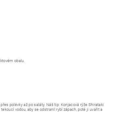
uktovém obalu.
, přes polévky až po saláty. Náš tip: Konjacová rýže Shirataki
ekoucí vodou, aby se odstranil rybí zápach, poté ji uvařit a