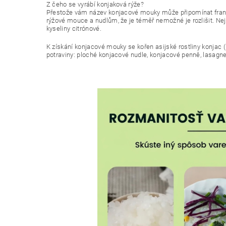
Z čeho se vyrábí konjaková rýže?
Přestože vám název konjacové mouky může připomínat francou
rýžové mouce a nudlům, že je téměř nemožné je rozlišit. Ne
kyseliny citrónové.
K získání konjacové mouky se kořen asijské rostliny konjac (
potraviny: ploché konjacové nudle, konjacové penně, lasagne