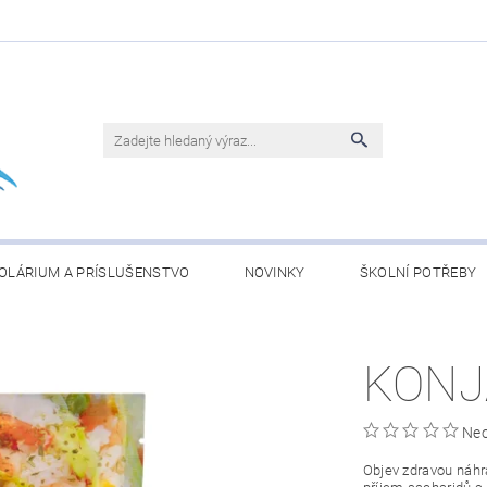
OLÁRIUM A PRÍSLUŠENSTVO
NOVINKY
ŠKOLNÍ POTŘEBY
BLEČENÍ
KONJAC ČLÁNKY
OBCHODNÍ PODMÍNKY
KONJ
Ne
Objev zdravou náhra