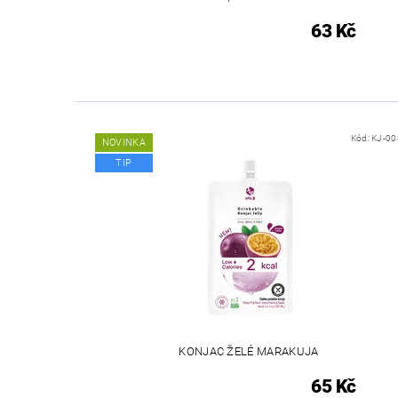
63 Kč
Kód:
KJ-00
NOVINKA
TIP
KONJAC ŽELÉ MARAKUJA
65 Kč