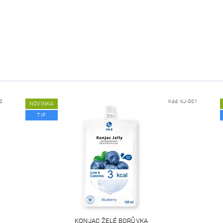
0
Kód:
KJ-001
NOVINKA
TIP
S
KONJAC ŽELÉ BORŮVKA