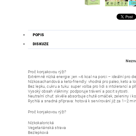
POPIS
DISKUZE
Nezná
Proč konjakovou rýži?
Extrémně nízká energie: jen ~6 kcal na porci – ideální pro di
Nízkosacharidová a keto-friendly: vhodná pro paleo, keto a l
Bez lepku, cukru a tuku: super volba pro lidi s intolerancí a p
Vysoký obsah vlákniny: podporuje trávení a pocit sytosti.
Neutralní chuť: skvěle absorbuje chutě omáček, zeleniny i ko
Rychlá a snadná příprava: hotová k servírování již za 1–2 min
Proč konjakovou rýži?
Nízkokalorická
Vegetariánská strava
Bezlepková