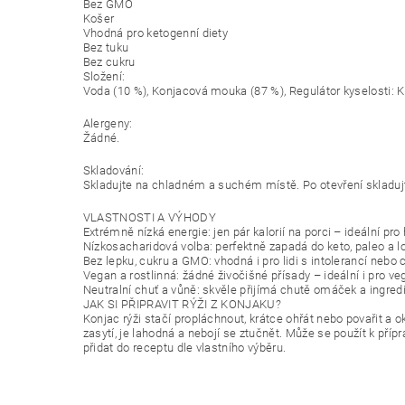
Bez GMO
Košer
Vhodná pro ketogenní diety
Bez tuku
Bez cukru
Složení:
Voda (10 %), Konjacová mouka (87 %), Regulátor kyselosti: Ky
Alergeny:
Žádné.
Skladování:
Skladujte na chladném a suchém místě. Po otevření skladuj
VLASTNOSTI A VÝHODY
Extrémně nízká energie: jen pár kalorií na porci – ideální pro
Nízkosacharidová volba: perfektně zapadá do keto, paleo a l
Bez lepku, cukru a GMO: vhodná i pro lidi s intolerancí nebo ce
Vegan a rostlinná: žádné živočišné přísady – ideální i pro ve
Neutralní chuť a vůně: skvěle přijímá chutě omáček a ingred
JAK SI PŘIPRAVIT RÝŽI Z KONJAKU?
Konjac rýži stačí propláchnout, krátce ohřát nebo povařit a ok
zasytí, je lahodná a nebojí se ztučnět. Může se použít k příp
přidat do receptu dle vlastního výběru.