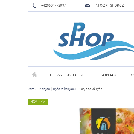
+420604772997
INFO@PHSHOP.CZ
DETSKÉ OBLEČENIE
KONJAC
S
Domů
Konjac
Ryža z konjacu
Konjacová rýže
PRIME DRINK BY LOGAN PAUL A KSI
DĚTSKÉ O
NOVINKA