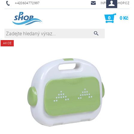
+420604772997
INFO@PHSHOP.CZ
0
0 Kč
AKCE