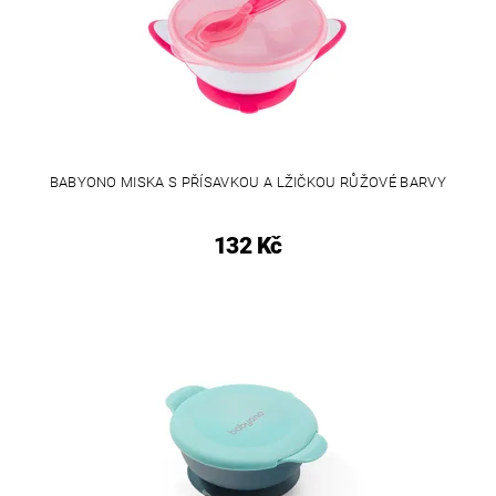
BABYONO MISKA S PŘÍSAVKOU A LŽIČKOU RŮŽOVÉ BARVY
132 Kč