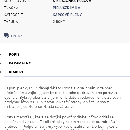
KÓD PRODUKTU
S-KIESZONKA-RUZOVA
ZNAČKA
PIELUSZKI MILA
KATEGORIE
KAPSOVÉ PLENY
ZÁRUKA
2 ROKY
Dotaz
POPIS
PARAMETRY
DISKUZE
Kapsní plenky MILA dávají děťátku pocit sucha, chrání dítě před
přetečením a zajišťují, aby bylo dítě suché a zároveň jeho pokožka
dýchala. Byla vyrobena z příjemné na dotek, voděodolné, ale zároveň
prodyšné látky s PUL vrstvou. Z vnitřní strany je všitá kapsa z
mikroflísu, do které se vkládá savá vrstva.
Vrstva mikroflísu, která se dotýká pokožky dítěte, přímo odděluje
pokožku od vlhkosti. Elastické pásy kolem nohou a pasu zabraňují
přetečení. Podporují správný vývoj kyčle. Zabraňují tvorbě mykóz a