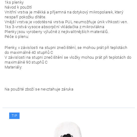
1ks plenky
Návod k použití
Vnitřní vrstva je měkká a příjemná na dotykový mikropolarek, který
nespaří pokožku dítěte.
Vnější vrstva je vodotěsná vrstva PUL neumožňuje únik vlhkosti ven.
1ks 3-vrstvá vysoce absorpční vkládačka z mikrovlákna
Plenky jsou vyrobeny výlučně z nejkvalitnějších materiálů.
Péče o plenu:
Plenky, v závislosti na stupni znečištění, se mohou prát při teplotách
do maximálně 40 stupňů C
V závislosti na stupni znečištění se vložky mohou prát při teplotách do
maximálně 90 stupňů C
Materiály:
Na použité zboží se nevztahuje záruka
TIP