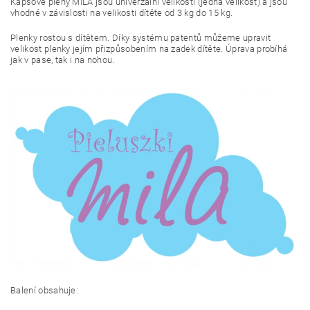
Kapsové pleny MILA jsou univerzální velikosti (jedna velikost) a jsou
vhodné v závislosti na velikosti dítěte od 3 kg do 15 kg.
Plenky rostou s dítětem. Díky systému patentů můžeme upravit
velikost plenky jejím přizpůsobením na zadek dítěte. Úprava probíhá
jak v pase, tak i na nohou.
Balení obsahuje: