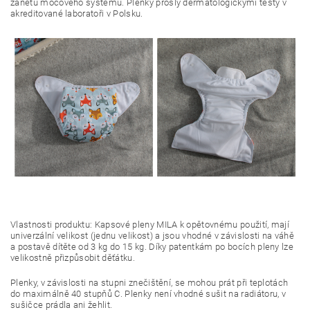
zánětu močového systému. Plenky prošly dermatologickými testy v
akreditované laboratoři v Polsku.
Vlastnosti produktu: Kapsové pleny MILA k opětovnému použití, mají
univerzální velikost (jednu velikost) a jsou vhodné v závislosti na váhě
a postavě dítěte od 3 kg do 15 kg. Díky patentkám po bocích pleny lze
velikostně přizpůsobit děťátku.
Plenky, v závislosti na stupni znečištění, se mohou prát při teplotách
do maximálně 40 stupňů C. Plenky není vhodné sušit na radiátoru, v
sušičce prádla ani žehlit.