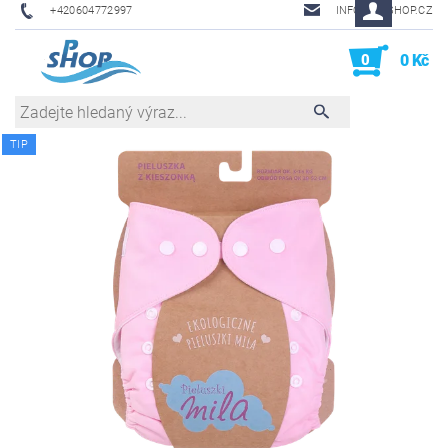
+420604772997
INFO@PHSHOP.CZ
0
0 Kč
TIP