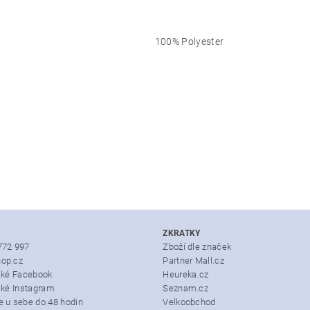
100% Polyester
ZKRATKY
772 997
Zboží dle značek
op.cz
Partner Mall.cz
také Facebook
Heureka.cz
aké Instagram
Seznam.cz
e u sebe do 48 hodin
Velkoobchod