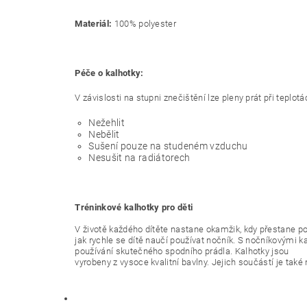
Materiál:
100% polyester
Péče o kalhotky:
V závislosti na stupni znečištění lze pleny prát při teplotá
Nežehlit
Nebělit
Sušení pouze na studeném vzduchu
Nesušit na radiátorech
Tréninkové kalhotky pro děti
V životě každého dítěte nastane okamžik, kdy přestane po
jak rychle se dítě naučí používat nočník. S nočníkovými 
používání skutečného spodního prádla. Kalhotky jsou
vyrobeny z vysoce kvalitní bavlny. Jejich součástí je tak