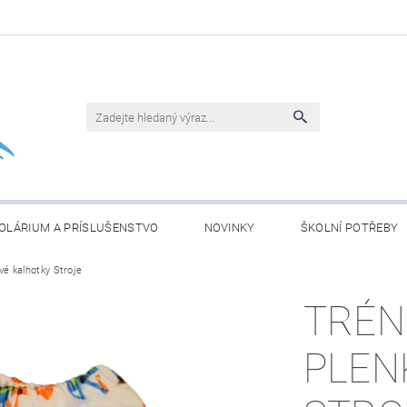
OLÁRIUM A PRÍSLUŠENSTVO
NOVINKY
ŠKOLNÍ POTŘEBY
vé kalhotky Stroje
BLEČENÍ
KONJAC ČLÁNKY
OBCHODNÍ PODMÍNKY
TRÉN
PLEN