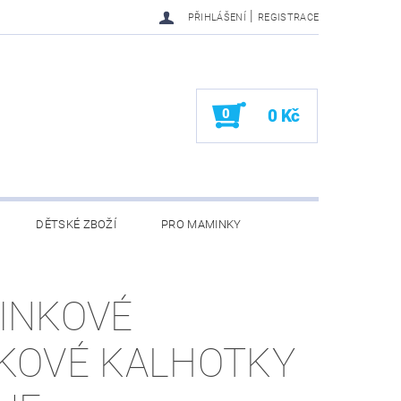
|
PŘIHLÁŠENÍ
REGISTRACE
0
0 Kč
DĚTSKÉ ZBOŽÍ
PRO MAMINKY
KONTAKTY
INKOVÉ
KOVÉ KALHOTKY