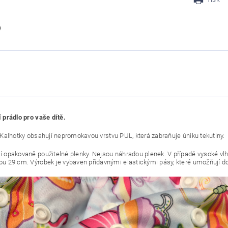
 prádlo pro vaše dítě.
y. Kalhotky obsahují nepromokavou vrstvu PUL, která zabraňuje úniku tekutiny.
í opakovaně použitelné plenky. Nejsou náhradou plenek. V případě vysoké vl
u 29 cm. Výrobek je vybaven přídavnými elastickými pásy, které umožňují do