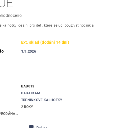
JE
ohodnoceno
 kalhotky ideální pro děti, které se učí používat nočník a
Ext. sklad (dodání 14 dní)
do
1.9.2026
BAB013
BABATKAM
TRÉNINKOVÉ KALHOTKY
2 ROKY
RODÁNA...
Dotaz