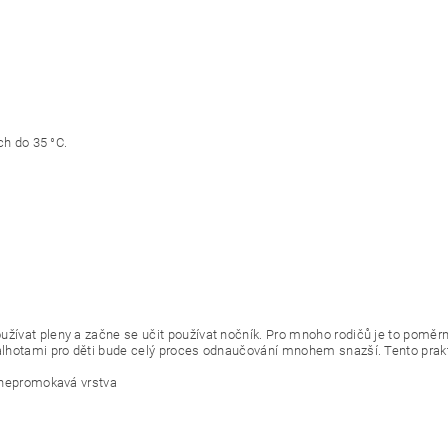
ch do 35 °C.
užívat pleny a začne se učit používat nočník. Pro mnoho rodičů je to poměrn
kalhotami pro děti bude celý proces odnaučování mnohem snazší. Tento prakti
é nepromokavá vrstva