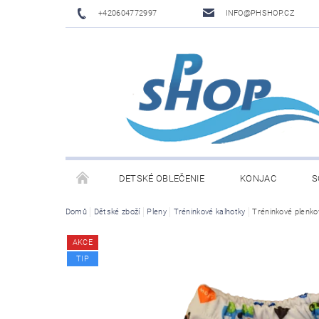
+420604772997
INFO@PHSHOP.CZ
DETSKÉ OBLEČENIE
KONJAC
S
Domů
Dětské zboží
Pleny
Tréninkové kalhotky
Tréninkové plenko
PRIME DRINK BY LOGAN PAUL A KSI
DĚTSKÉ O
AKCE
TIP