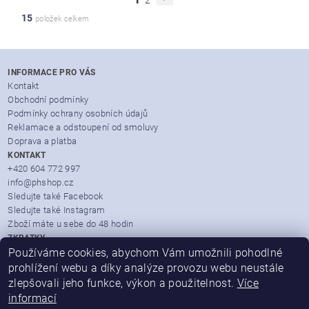
2
15
položek celkem
INFORMACE PRO VÁS
Kontakt
Obchodní podmínky
Podmínky ochrany osobních údajů
Reklamace a odstoupení od smoluvy
Doprava a platba
KONTAKT
+420 604 772 997
info@phshop.cz
Sledujte také Facebook
Sledujte také Instagram
Zboží máte u sebe do 48 hodin
ZKRATKY
Používáme cookies, abychom Vám umožnili pohodlné
Zboží dle značek
Partner Mall.cz
prohlížení webu a díky analýze provozu webu neustále
Heureka.cz
zlepšovali jeho funkce, výkon a použitelnost.
Více
Seznam.cz
informací
Velkoobchod