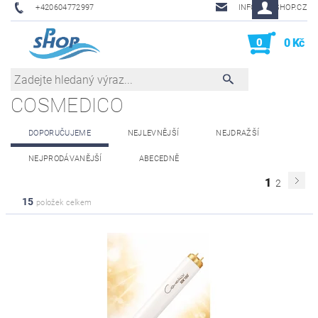
+420604772997
INFO@PHSHOP.CZ
0
0 Kč
COSMEDICO
DOPORUČUJEME
NEJLEVNĚJŠÍ
NEJDRAŽŠÍ
NEJPRODÁVANĚJŠÍ
ABECEDNĚ
1
2
15
položek celkem