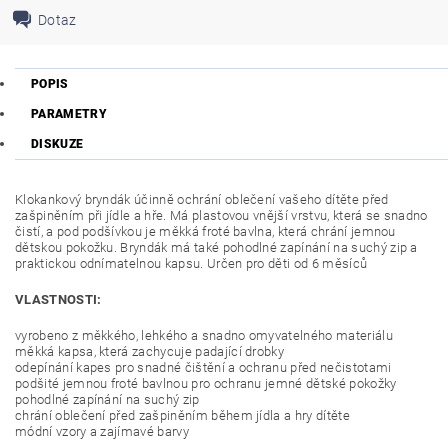
Dotaz
POPIS
PARAMETRY
DISKUZE
Klokankový bryndák účinně ochrání oblečení vašeho dítěte před
zašpiněním při jídle a hře. Má plastovou vnější vrstvu, která se snadno
čistí, a pod podšívkou je měkká froté bavlna, která chrání jemnou
dětskou pokožku. Bryndák má také pohodlné zapínání na suchý zip a
praktickou odnímatelnou kapsu. Určen pro děti od 6 měsíců
VLASTNOSTI:
vyrobeno z měkkého, lehkého a snadno omyvatelného materiálu
měkká kapsa, která zachycuje padající drobky
odepínání kapes pro snadné čištění a ochranu před nečistotami
podšité jemnou froté bavlnou pro ochranu jemné dětské pokožky
pohodlné zapínání na suchý zip
chrání oblečení před zašpiněním během jídla a hry dítěte
módní vzory a zajímavé barvy