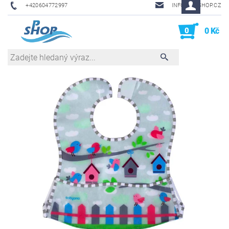
+420604772997
INFO@PHSHOP.CZ
0
0 Kč