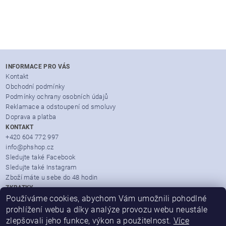
INFORMACE PRO VÁS
Kontakt
Obchodní podmínky
Podmínky ochrany osobních údajů
Reklamace a odstoupení od smoluvy
Doprava a platba
KONTAKT
+420 604 772 997
info@phshop.cz
Sledujte také Facebook
Sledujte také Instagram
Zboží máte u sebe do 48 hodin
ZKRATKY
Zboží dle značek
Používáme cookies, abychom Vám umožnili pohodlné
Partner Mall.cz
prohlížení webu a díky analýze provozu webu neustále
Heureka.cz
zlepšovali jeho funkce, výkon a použitelnost.
Více