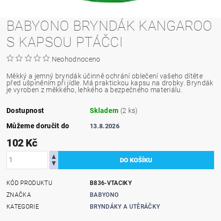
BABYONO BRYNDÁK KANGAROO
S KAPSOU PTÁČCI
Neohodnoceno
Měkký a jemný bryndák účinně ochrání oblečení vašeho dítěte
před ušpiněním při jídle. Má praktickou kapsu na drobky. Bryndák
je vyroben z měkkého, lehkého a bezpečného materiálu.
Dostupnost
Skladem
(2 ks)
Můžeme doručit do
13.8.2026
102 Kč
KÓD PRODUKTU
B836-VTACIKY
ZNAČKA
BABYONO
KATEGORIE
BRYNDÁKY A UTĚRÁČKY