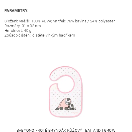
PARAMETRY:
Složení: vnější: 100% PEVA; vnitřek: 76% bavlna / 24% polyester
Rozměry: 31 x 32 cm
Hmotnost: 40 g
Způsob čištění: čistěte vlhkým hadříkem
BABYONO FROTÉ BRYNDÁK RŮŽOVÝ I EAT AND I GROW