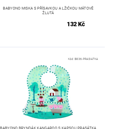
BABYONO MISKA S PŘÍSAVKOU A LŽIČKOU MÁTOVĚ
ŽLUTÁ
132 Kč
Kód:
B836-PRASIATKA
BABYONO BRYNDÁK KANGAROO S KAPSOU PRASÁTKA