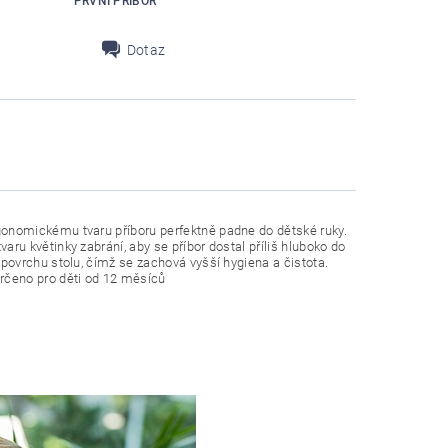
PRVNÍ PŘÍBOR
Dotaz
rgonomickému tvaru příboru perfektně padne do dětské ruky.
ru květinky zabrání, aby se příbor dostal příliš hluboko do
 povrchu stolu, čímž se zachová vyšší hygiena a čistota.
Určeno pro děti od 12 měsíců