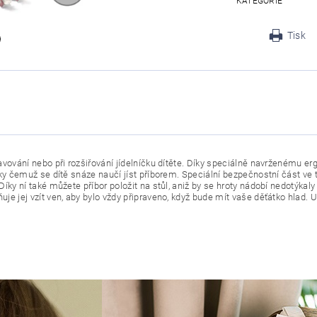
KATEGORIE
Tisk
vování nebo při rozšiřování jídelníčku dítěte. Díky speciálně navrženému e
y čemuž se dítě snáze naučí jíst příborem. Speciální bezpečnostní část ve tva
ky ní také můžete příbor položit na stůl, aniž by se hroty nádobí nedotýkaly
e jej vzít ven, aby bylo vždy připraveno, když bude mít vaše děťátko hlad. 