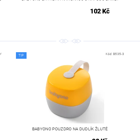
102 Kč
Y
Kód:
B535-3
TIP
BABYONO POUZDRO NA DUDLÍK ŽLUTÉ