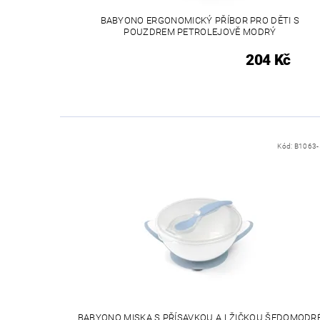
BABYONO ERGONOMICKÝ PŘÍBOR PRO DĚTI S
POUZDREM PETROLEJOVĚ MODRÝ
204 Kč
Kód:
B1063-
BABYONO MISKA S PŘÍSAVKOU A LŽIČKOU ŠEDOMODR