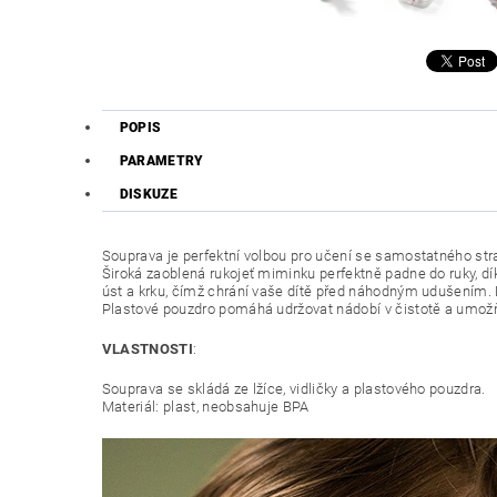
POPIS
PARAMETRY
DISKUZE
Souprava je perfektní volbou pro učení se samostatného stra
Široká zaoblená rukojeť miminku perfektně padne do ruky, dík
úst a krku, čímž chrání vaše dítě před náhodným udušením. Dí
Plastové pouzdro pomáhá udržovat nádobí v čistotě a umožňuj
VLASTNOSTI
:
Souprava se skládá ze lžíce, vidličky a plastového pouzdra.
Materiál: plast, neobsahuje BPA