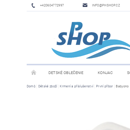
+420604772997
INFO@PHSHOP.CZ
DETSKÉ OBLEČENIE
KONJAC
S
Domů
Dětské zboží
Krmení a příslušenství
První příbor
Babyono 
PRIME DRINK BY LOGAN PAUL A KSI
DĚTSKÉ O