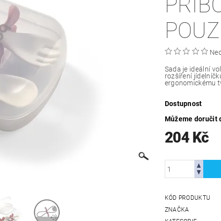
PŘÍB
POU
Ne
Sada je ideální v
rozšíření jídelní
ergonomickému tv
Dostupnost
Můžeme doručit 
204 Kč
KÓD PRODUKTU
ZNAČKA