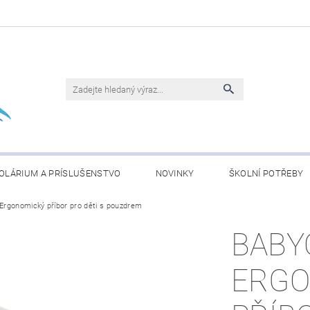
OLÁRIUM A PRÍSLUŠENSTVO
NOVINKY
ŠKOLNÍ POTŘEBY
Ergonomický příbor pro děti s pouzdrem
BLEČENÍ
KONJAC ČLÁNKY
OBCHODNÍ PODMÍNKY
BABY
ERGO