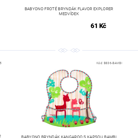
BABYONO FROTÉ BRYNDÁK FLAVOR EXPLORER
MEDVÍDEK
61 Kč
5
Kód:
B836-BAMBI
É
BABYONO BRYNDÁK KANGAROO S KAPSOU BAMBI