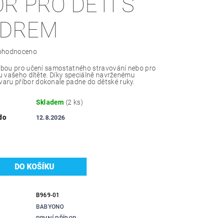
OR PRO DĚTI S
ZDREM
ohodnoceno
olbou pro učení samostatného stravování nebo pro
čku vašeho dítěte. Díky speciálně navrženému
aru příbor dokonale padne do dětské ruky.
Skladem
(2 ks)
do
12.8.2026
B969-01
BABYONO