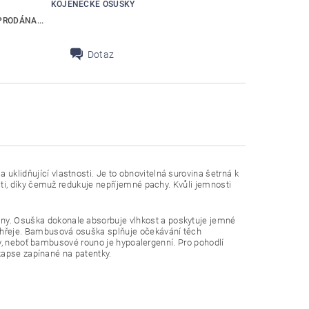
KOJENECKÉ OSUŠKY
RODÁNA...
Dotaz
klidňující vlastnosti. Je to obnovitelná surovina šetrná k
sti, díky čemuž redukuje nepříjemné pachy. Kvůli jemnosti
ny. Osuška dokonale absorbuje vlhkost a poskytuje jemné
 hřeje. Bambusová osuška splňuje očekávání těch
émy, neboť bambusové rouno je hypoalergenní. Pro pohodlí
 kapse zapínané na patentky.