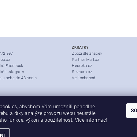
ZKRATKY
772 997
Zboží dle značek
op.cz
Partner Mall.cz
také Facebook
Heureka.cz
aké Instagram
Seznam.cz
e u sebe do 48 hodin
Velkoobchod
cookies, abychom Vám umožnili pohodlné
S
webu a díky analýze provozu webu neustále
jeho funkce, výkon a použitelnost.
Více informací
NÍ