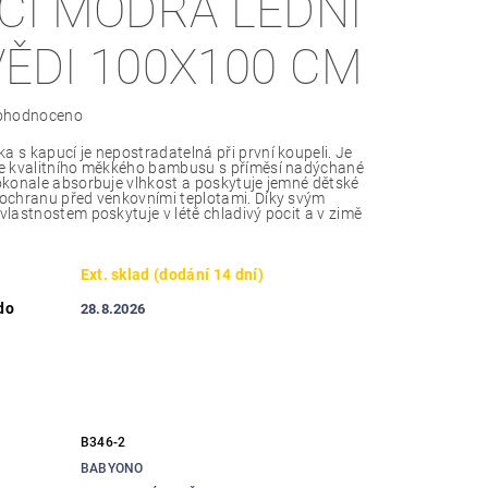
CÍ MODRÁ LEDNÍ
ĚDI 100X100 CM
ohodnoceno
s kapucí je nepostradatelná při první koupeli. Je
e kvalitního měkkého bambusu s příměsí nadýchané
konale absorbuje vlhkost a poskytuje jemné dětské
ochranu před venkovními teplotami. Díky svým
lastnostem poskytuje v létě chladivý pocit a v zimě
Ext. sklad (dodání 14 dní)
do
28.8.2026
B346-2
BABYONO