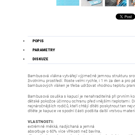
POPIS
PARAMETRY
DISKUZE
Bambusová vlákna vytvářejí výjimečně jemnou strukturu srovn
životnímu prostředí. Roste velmi rychle, i 1 m za den a pro 
bambusových vláken je třeba udržovat vhodnou teplotu praní, 
Bambusová osuška s kapucí je nenahraditelná při prvním ko
dětské pokožce účinnou ochranu před vnějšími teplotami. D
nejnáročnějších rodičů, kteří chtějí dítěti poskytnout ten n
dítěte je kapuce ve spodní části podšita další vrstvou mater
VLASTNOSTI:
extrémně měkká, nadýchaná a jemná
absorbuje o 60% více vlhkosti než bavlna,