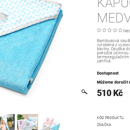
KAPU
MEDV
Ne
Bambusová osuška 
vyrobena z vysoc
bavlny. Osuška do
pokožce účinnou 
termoregulačním v
zahřívá.
Dostupnost
Můžeme doručit 
510 Kč
KÓD PRODUKTU
ZNAČKA