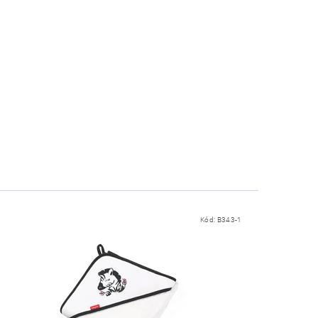
Kód:
B343-1