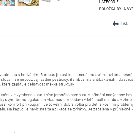
KATEGORIE
POLOŽKA BYLA VYP
Tisk
atelnou s hedvábím. Bambus je rostlina ceněná pro své zdraví prospěšné a u
pěstování se nepoužívají žádné pesticidy. Bambus má antibakteriální vlastno
která zajišťuje celistvost měkké struktury.
upání. Je vyrobena z kvalitního jemného bambusu s příměsí nadýchané bavl
íky svým termoregulačním vlastnostem dodává v létě pocit chladu a v zimě
ejvyšší komfort při koupání. Je to velmi dobrá volba pro děti s kožními probl
iálu. Na kapuci je navíc našita aplikace se zvířátky. Je zabalená v průhledné