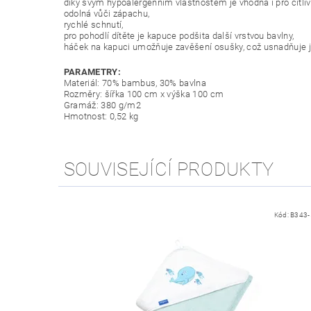
díky svým hypoalergenním vlastnostem je vhodná i pro citli
odolná vůči zápachu,
rychlé schnutí,
pro pohodlí dítěte je kapuce podšita další vrstvou bavlny,
háček na kapuci umožňuje zavěšení osušky, což usnadňuje j
PARAMETRY:
Materiál: 70% bambus, 30% bavlna
Rozměry: šířka 100 cm x výška 100 cm
Gramáž: 380 g/m2
Hmotnost: 0,52 kg
SOUVISEJÍCÍ PRODUKTY
Kód:
B343-