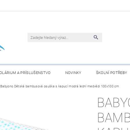
OLÁRIUM A PRÍSLUŠENSTVO
NOVINKY
ŠKOLNÍ POTŘEBY
Babyono Dětská bambusová osuška s kapucí modrá lední medvědi 100x100 cm
BLEČENÍ
KONJAC ČLÁNKY
OBCHODNÍ PODMÍNKY
BABY
BAMB