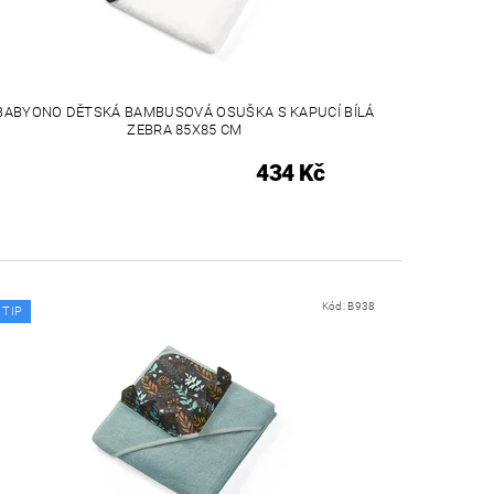
BABYONO DĚTSKÁ BAMBUSOVÁ OSUŠKA S KAPUCÍ BÍLÁ
ZEBRA 85X85 CM
434 Kč
Kód:
B938
TIP