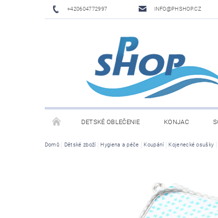
+420604772997
INFO@PHSHOP.CZ
DETSKÉ OBLEČENIE
KONJAC
S
Domů
Dětské zboží
Hygiena a péče
Koupání
Kojenecké osušky
PRIME DRINK BY LOGAN PAUL A KSI
DĚTSKÉ O