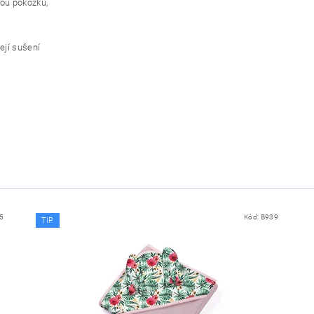
vou pokožku,
ejí sušení
5
Kód:
B939
TIP