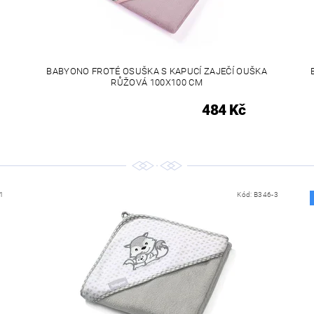
BABYONO FROTÉ OSUŠKA S KAPUCÍ ZAJEČÍ OUŠKA
RŮŽOVÁ 100X100 CM
484 Kč
1
Kód:
B346-3