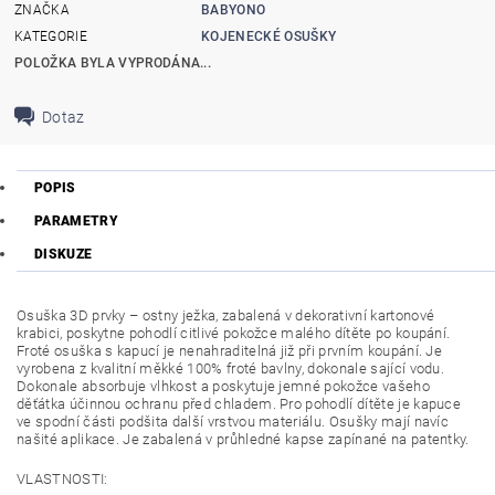
ZNAČKA
BABYONO
KATEGORIE
KOJENECKÉ OSUŠKY
POLOŽKA BYLA VYPRODÁNA...
Dotaz
POPIS
PARAMETRY
DISKUZE
Osuška 3D prvky – ostny ježka, zabalená v dekorativní kartonové
krabici, poskytne pohodlí citlivé pokožce malého dítěte po koupání.
Froté osuška s kapucí je nenahraditelná již při prvním koupání. Je
vyrobena z kvalitní měkké 100% froté bavlny, dokonale sající vodu.
Dokonale absorbuje vlhkost a poskytuje jemné pokožce vašeho
děťátka účinnou ochranu před chladem. Pro pohodlí dítěte je kapuce
ve spodní části podšita další vrstvou materiálu. Osušky mají navíc
našité aplikace. Je zabalená v průhledné kapse zapínané na patentky.
VLASTNOSTI: