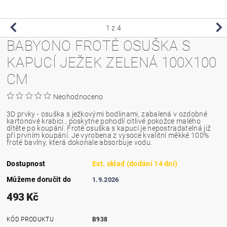
1
z 4
BABYONO FROTÉ OSUŠKA S
KAPUCÍ JEŽEK ZELENÁ 100X100
CM
Neohodnoceno
3D prvky - osuška s ježkovými bodlinami, zabalená v ozdobné
kartonové krabici , poskytne pohodlí citlivé pokožce malého
dítěte po koupání. Froté osuška s kapucí je nepostradatelná již
při prvním koupání. Je vyrobena z vysoce kvalitní měkké 100%
froté bavlny, která dokonale absorbuje vodu.
Dostupnost
Ext. sklad (dodání 14 dní)
Můžeme doručit do
1.9.2026
493 Kč
KÓD PRODUKTU
B938