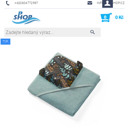
+420604772997
INFO@PHSHOP.CZ
0
0 Kč
TIP