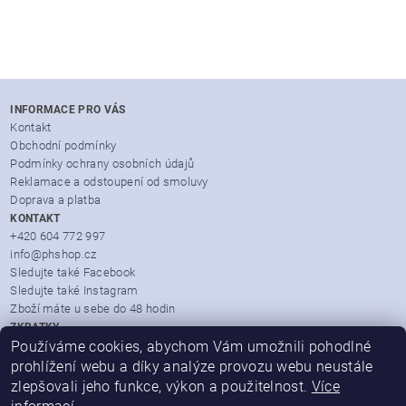
INFORMACE PRO VÁS
Kontakt
Obchodní podmínky
Podmínky ochrany osobních údajů
Reklamace a odstoupení od smoluvy
Doprava a platba
KONTAKT
+420 604 772 997
info@phshop.cz
Sledujte také Facebook
Sledujte také Instagram
Zboží máte u sebe do 48 hodin
ZKRATKY
Zboží dle značek
Používáme cookies, abychom Vám umožnili pohodlné
Partner Mall.cz
prohlížení webu a díky analýze provozu webu neustále
Heureka.cz
zlepšovali jeho funkce, výkon a použitelnost.
Více
Seznam.cz