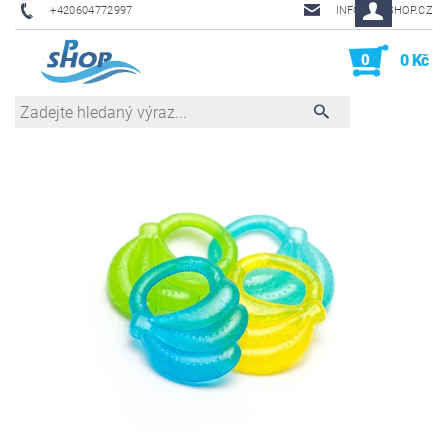
+420604772997
INFO@PHSHOP.CZ
0
0 Kč