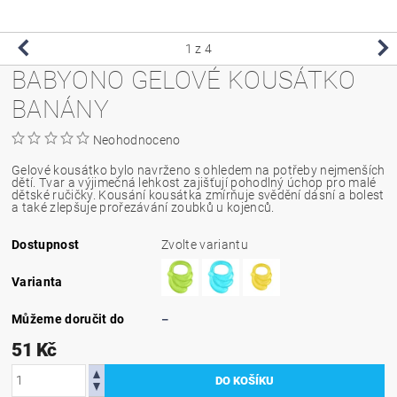
1
z 4
BABYONO GELOVÉ KOUSÁTKO
BANÁNY
Neohodnoceno
Gelové kousátko bylo navrženo s ohledem na potřeby nejmenších
dětí. Tvar a výjimečná lehkost zajišťují pohodlný úchop pro malé
dětské ručičky. Kousání kousátka zmírňuje svědění dásní a bolest
a také zlepšuje prořezávání zoubků u kojenců.
Dostupnost
Zvolte variantu
Varianta
Můžeme doručit do
–
51 Kč