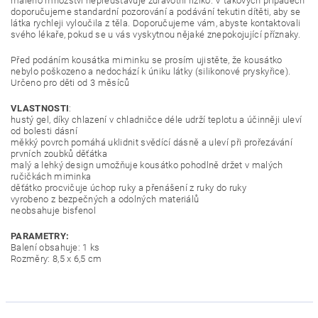
malého množství nepředstavuje zdravotní riziko. V takových případech
doporučujeme standardní pozorování a podávání tekutin dítěti, aby se
látka rychleji vyloučila z těla. Doporučujeme vám, abyste kontaktovali
svého lékaře, pokud se u vás vyskytnou nějaké znepokojující příznaky.
Před podáním kousátka miminku se prosím ujistěte, že kousátko
nebylo poškozeno a nedochází k úniku látky (silikonové pryskyřice).
Určeno pro děti od 3 měsíců
VLASTNOSTI
:
hustý gel, díky chlazení v chladničce déle udrží teplotu a účinněji uleví
od bolesti dásní
měkký povrch pomáhá uklidnit svědící dásně a uleví při prořezávání
prvních zoubků děťátka
malý a lehký design umožňuje kousátko pohodlně držet v malých
ručičkách miminka
děťátko procvičuje úchop ruky a přenášení z ruky do ruky
vyrobeno z bezpečných a odolných materiálů
neobsahuje bisfenol
PARAMETRY:
Balení obsahuje: 1 ks
Rozměry: 8,5 x 6,5 cm