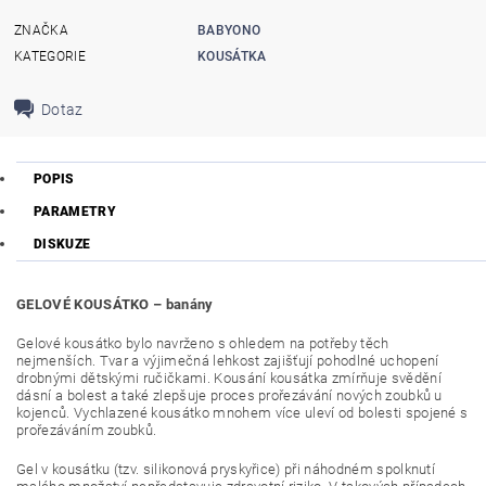
ZNAČKA
BABYONO
KATEGORIE
KOUSÁTKA
Dotaz
POPIS
PARAMETRY
DISKUZE
GELOVÉ KOUSÁTKO – banány
Gelové kousátko bylo navrženo s ohledem na potřeby těch
nejmenších. Tvar a výjimečná lehkost zajišťují pohodlné uchopení
drobnými dětskými ručičkami. Kousání kousátka zmírňuje svědění
dásní a bolest a také zlepšuje proces prořezávání nových zoubků u
kojenců. Vychlazené kousátko mnohem více uleví od bolesti spojené s
prořezáváním zoubků.
Gel v kousátku (tzv. silikonová pryskyřice) při náhodném spolknutí