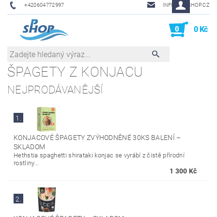
+420604772997
INFO@PHSHOP.CZ
0
0 Kč
ŠPAGETY Z KONJACU
NEJPRODÁVANĚJŠÍ
1.
KONJACOVÉ ŠPAGETY ZVÝHODNĚNÉ 30KS BALENÍ
–
SKLADOM
Hethstia spaghetti shirataki konjac se vyrábí z čistě přírodní
rostliny...
1 300 Kč
2.