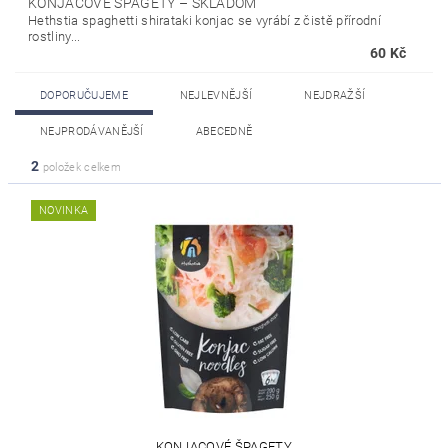
KONJACOVÉ ŠPAGETY
–
SKLADOM
Hethstia spaghetti shirataki konjac se vyrábí z čistě přírodní
rostliny...
60 Kč
DOPORUČUJEME
NEJLEVNĚJŠÍ
NEJDRAŽŠÍ
NEJPRODÁVANĚJŠÍ
ABECEDNĚ
2
položek celkem
NOVINKA
KONJACOVÉ ŠPAGETY