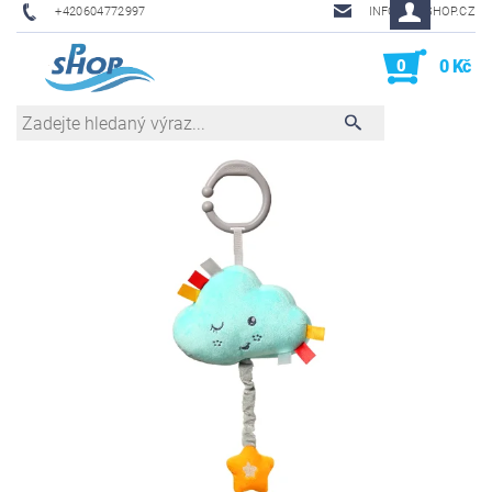
+420604772997
INFO@PHSHOP.CZ
0
0 Kč