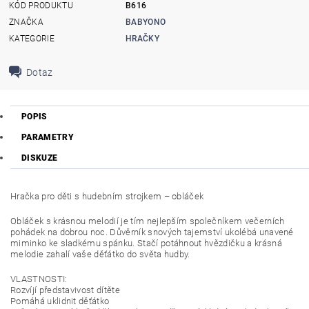
KÓD PRODUKTU
B616
ZNAČKA
BABYONO
KATEGORIE
HRAČKY
Dotaz
POPIS
PARAMETRY
DISKUZE
Hračka pro děti s hudebním strojkem – obláček
Obláček s krásnou melodií je tím nejlepším společníkem večerních
pohádek na dobrou noc. Důvěrník snových tajemství ukolébá unavené
miminko ke sladkému spánku. Stačí potáhnout hvězdičku a krásná
melodie zahalí vaše děťátko do světa hudby.
VLASTNOSTI:
Rozvíjí představivost dítěte
Pomáhá uklidnit děťátko