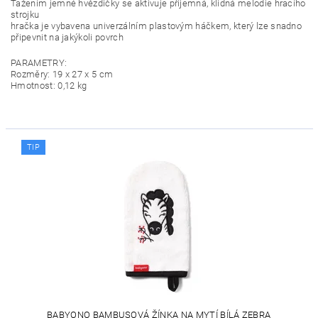
Tažením jemné hvězdičky se aktivuje příjemná, klidná melodie hracího
strojku
hračka je vybavena univerzálním plastovým háčkem, který lze snadno
připevnit na jakýkoli povrch
PARAMETRY:
Rozměry: 19 x 27 x 5 cm
Hmotnost: 0,12 kg
TIP
BABYONO BAMBUSOVÁ ŽÍNKA NA MYTÍ BÍLÁ ZEBRA