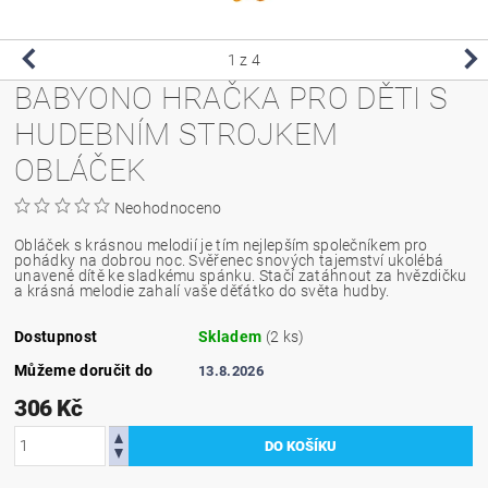
1
z 4
BABYONO HRAČKA PRO DĚTI S
HUDEBNÍM STROJKEM
OBLÁČEK
Neohodnoceno
Obláček s krásnou melodií je tím nejlepším společníkem pro
pohádky na dobrou noc. Svěřenec snových tajemství ukolébá
unavené dítě ke sladkému spánku. Stačí zatáhnout za hvězdičku
a krásná melodie zahalí vaše děťátko do světa hudby.
Dostupnost
Skladem
(2 ks)
Můžeme doručit do
13.8.2026
306 Kč