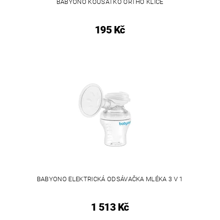
BABYONO KOUSÁTKO ORTHO KLÍČE
195 Kč
BABYONO ELEKTRICKÁ ODSÁVAČKA MLÉKA 3 V 1
1 513 Kč