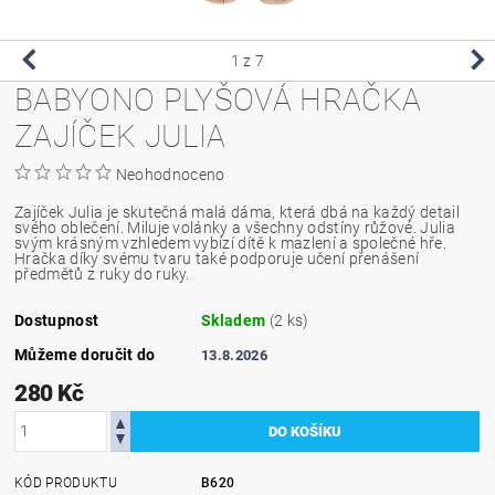
1
z 7
BABYONO PLYŠOVÁ HRAČKA
ZAJÍČEK JULIA
Neohodnoceno
Zajíček Julia je skutečná malá dáma, která dbá na každý detail
svého oblečení. Miluje volánky a všechny odstíny růžové. Julia
svým krásným vzhledem vybízí dítě k mazlení a společné hře.
Hračka díky svému tvaru také podporuje učení přenášení
předmětů z ruky do ruky.
Dostupnost
Skladem
(2 ks)
Můžeme doručit do
13.8.2026
280 Kč
KÓD PRODUKTU
B620