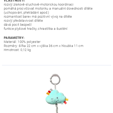
VLASTNOSTI
:
rozvíjí zrakově-sluchově-motorickou koordinaci
pomáhá procvičovat motoriku a manuální dovednosti dítěte
(uchopování, překládání apod.)
rozmanitost barev má pozitivní vývoj na dítěte
rozvíjí představivost dítěte
dává pocit bezpečí
funkce plyšové hračky, chrastítka a šustění
PARAMETRY:
Materiál: 100% polyester
Rozměry: šířka 22 cm x výška 36 cm x hloubka 11 cm
Hmotnost: 0,12 kg