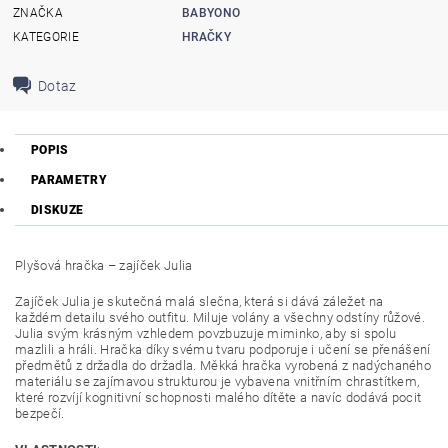
ZNAČKA
BABYONO
KATEGORIE
HRAČKY
Dotaz
POPIS
PARAMETRY
DISKUZE
Plyšová hračka – zajíček Julia
Zajíček Julia je skutečná malá slečna, která si dává záležet na
každém detailu svého outfitu. Miluje volány a všechny odstíny růžové.
Julia svým krásným vzhledem povzbuzuje miminko, aby si spolu
mazlili a hráli. Hračka díky svému tvaru podporuje i učení se přenášení
předmětů z držadla do držadla. Měkká hračka vyrobená z nadýchaného
materiálu se zajímavou strukturou je vybavena vnitřním chrastítkem,
které rozvíjí kognitivní schopnosti malého dítěte a navíc dodává pocit
bezpečí.