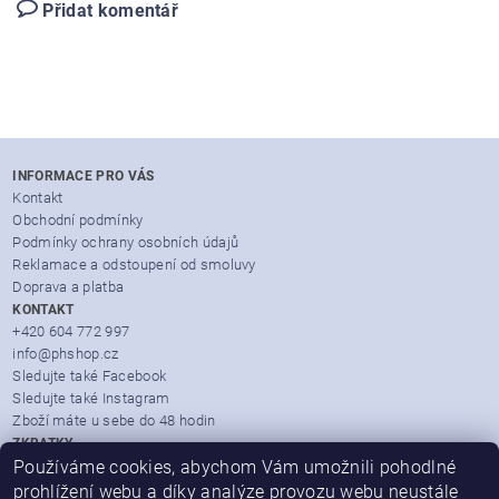
Přidat komentář
INFORMACE PRO VÁS
Kontakt
Obchodní podmínky
Podmínky ochrany osobních údajů
Reklamace a odstoupení od smoluvy
Doprava a platba
KONTAKT
+420 604 772 997
info@phshop.cz
Sledujte také Facebook
Sledujte také Instagram
Zboží máte u sebe do 48 hodin
ZKRATKY
Používáme cookies, abychom Vám umožnili pohodlné
Zboží dle značek
Partner Mall.cz
prohlížení webu a díky analýze provozu webu neustále