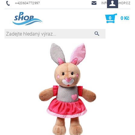
+420604772997
INFO@PHSHOP.CZ
0
0 Kč