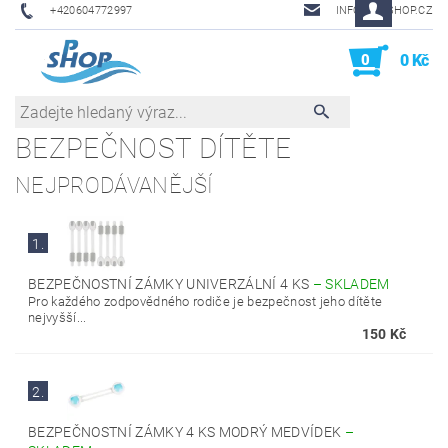
+420604772997
INFO@PHSHOP.CZ
0
0 Kč
BEZPEČNOST DÍTĚTE
NEJPRODÁVANĚJŠÍ
1.
BEZPEČNOSTNÍ ZÁMKY UNIVERZÁLNÍ 4 KS
–
SKLADEM
Pro každého zodpovědného rodiče je bezpečnost jeho dítěte
nejvyšší...
150 Kč
2.
BEZPEČNOSTNÍ ZÁMKY 4 KS MODRÝ MEDVÍDEK
–