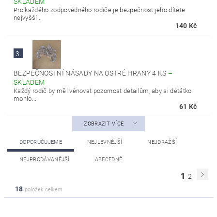
SKLADEM
Pro každého zodpovědného rodiče je bezpečnost jeho dítěte
nejvyšší...
140 Kč
3.
BEZPEČNOSTNÍ NÁSADY NA OSTRÉ HRANY 4 KS
–
SKLADEM
Každý rodič by měl věnovat pozornost detailům, aby si děťátko
mohlo...
61 Kč
ZOBRAZIT VÍCE
DOPORUČUJEME
NEJLEVNĚJŠÍ
NEJDRAŽŠÍ
NEJPRODÁVANĚJŠÍ
ABECEDNĚ
1
2
18
položek celkem