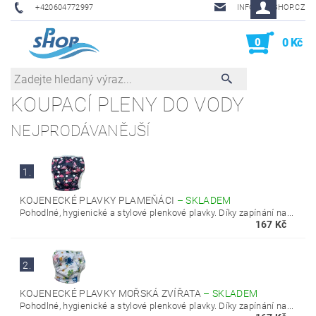
+420604772997
INFO@PHSHOP.CZ
0
0 Kč
KOUPACÍ PLENY DO VODY
NEJPRODÁVANĚJŠÍ
1.
KOJENECKÉ PLAVKY PLAMEŇÁCI
–
SKLADEM
Pohodlné, hygienické a stylové plenkové plavky. Díky zapínání na...
167 Kč
2.
KOJENECKÉ PLAVKY MOŘSKÁ ZVÍŘATA
–
SKLADEM
Pohodlné, hygienické a stylové plenkové plavky. Díky zapínání na...