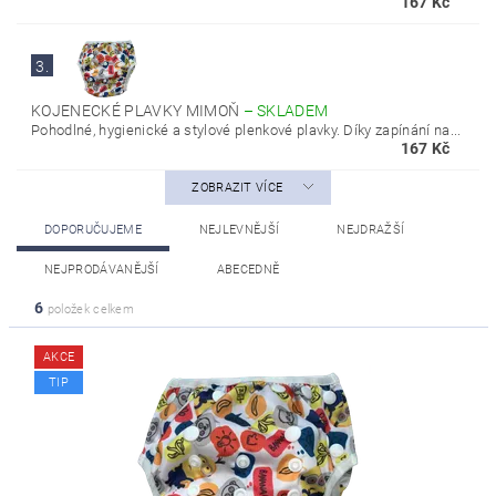
167 Kč
3.
KOJENECKÉ PLAVKY MIMOŇ
–
SKLADEM
Pohodlné, hygienické a stylové plenkové plavky. Díky zapínání na...
167 Kč
ZOBRAZIT VÍCE
DOPORUČUJEME
NEJLEVNĚJŠÍ
NEJDRAŽŠÍ
NEJPRODÁVANĚJŠÍ
ABECEDNĚ
6
položek celkem
AKCE
TIP