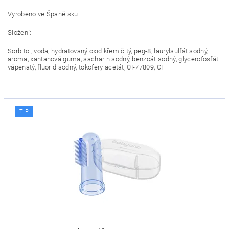
Vyrobeno ve Španělsku.
Složení:
Sorbitol, voda, hydratovaný oxid křemičitý, peg-8, laurylsulfát sodný,
aroma, xantanová guma, sacharin sodný, benzoát sodný, glycerofosfát
vápenatý, fluorid sodný, tokoferylacetát, CI-77809, CI
TIP