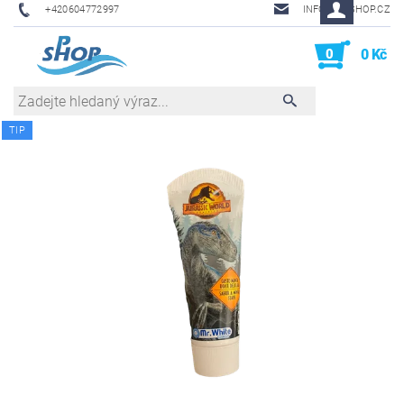
+420604772997
INFO@PHSHOP.CZ
0
0 Kč
TIP