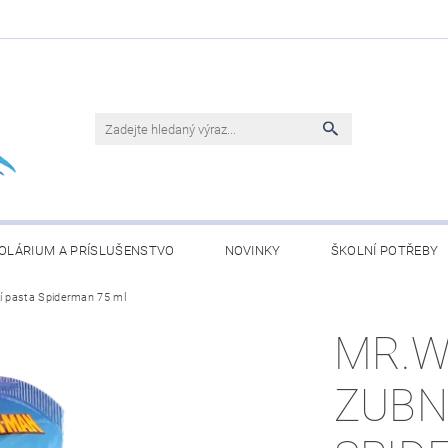
OLÁRIUM A PRÍSLUŠENSTVO
NOVINKY
ŠKOLNÍ POTŘEBY
í pasta Spiderman 75 ml
BLEČENÍ
KONJAC ČLÁNKY
OBCHODNÍ PODMÍNKY
MR.W
ZUBN