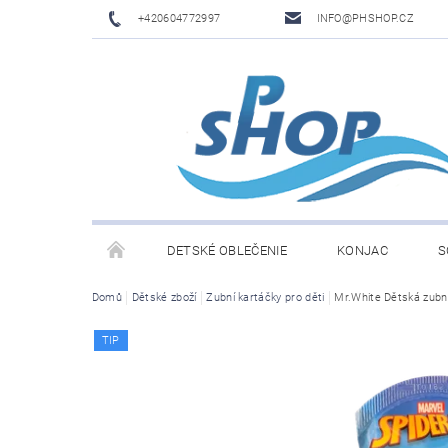
+420604772997
INFO@PHSHOP.CZ
DETSKÉ OBLEČENIE
KONJAC
S
Domů
Dětské zboží
Zubní kartáčky pro děti
Mr.White Dětská zubn
PRIME DRINK BY LOGAN PAUL A KSI
DĚTSKÉ O
TIP