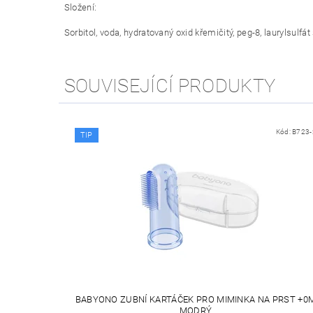
Složení:
Sorbitol, voda, hydratovaný oxid křemičitý, peg-8, laurylsulf
SOUVISEJÍCÍ PRODUKTY
Kód:
B723-
TIP
BABYONO ZUBNÍ KARTÁČEK PRO MIMINKA NA PRST +0
MODRÝ