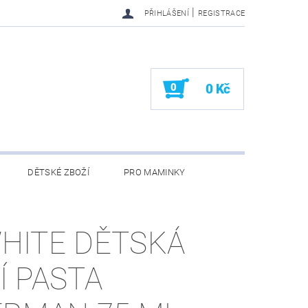
|
PŘIHLÁŠENÍ
REGISTRACE
0
0 Kč
DĚTSKÉ ZBOŽÍ
PRO MAMINKY
KONTAKTY
HITE DĚTSKÁ
Í PASTA