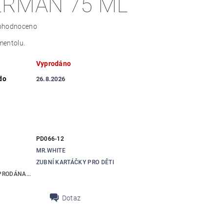
ERMAN 75 ML
ohodnoceno
mentolu.
Vyprodáno
do
26.8.2026
PD066-12
MR.WHITE
ZUBNÍ KARTÁČKY PRO DĚTI
RODÁNA...
Dotaz