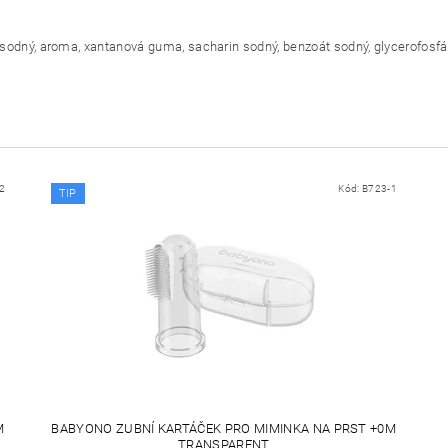
át sodný, aroma, xantanová guma, sacharin sodný, benzoát sodný, glycerofosfát 
2
Kód:
B723-1
TIP
M
BABYONO ZUBNÍ KARTÁČEK PRO MIMINKA NA PRST +0M
TRANSPARENT