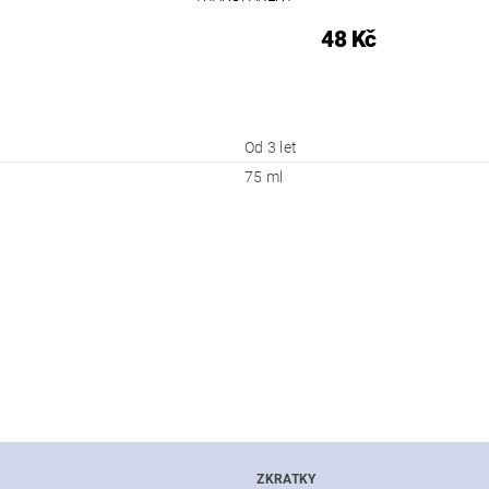
48 Kč
Od 3 let
75 ml
ZKRATKY