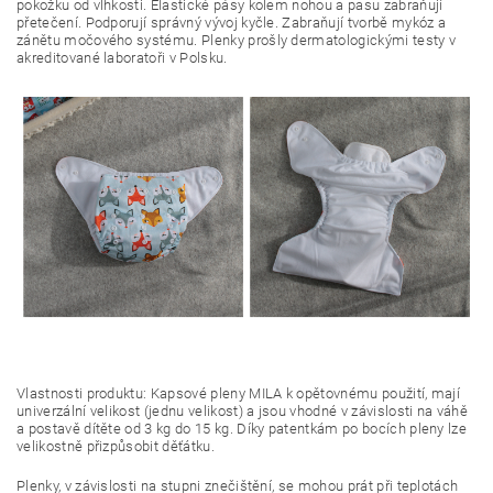
pokožku od vlhkosti. Elastické pásy kolem nohou a pasu zabraňují
přetečení. Podporují správný vývoj kyčle. Zabraňují tvorbě mykóz a
zánětu močového systému. Plenky prošly dermatologickými testy v
akreditované laboratoři v Polsku.
Vlastnosti produktu: Kapsové pleny MILA k opětovnému použití, mají
univerzální velikost (jednu velikost) a jsou vhodné v závislosti na váhě
a postavě dítěte od 3 kg do 15 kg. Díky patentkám po bocích pleny lze
velikostně přizpůsobit děťátku.
Plenky, v závislosti na stupni znečištění, se mohou prát při teplotách