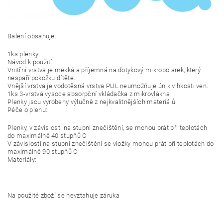
Balení obsahuje:
1ks plenky
Návod k použití
Vnitřní vrstva je měkká a příjemná na dotykový mikropolarek, který
nespaří pokožku dítěte.
Vnější vrstva je vodotěsná vrstva PUL neumožňuje únik vlhkosti ven.
1ks 3-vrstvá vysoce absorpční vkládačka z mikrovlákna
Plenky jsou vyrobeny výlučně z nejkvalitnějších materiálů.
Péče o plenu:
Plenky, v závislosti na stupni znečištění, se mohou prát při teplotách
do maximálně 40 stupňů C
V závislosti na stupni znečištění se vložky mohou prát při teplotách do
maximálně 90 stupňů C
Materiály:
Na použité zboží se nevztahuje záruka