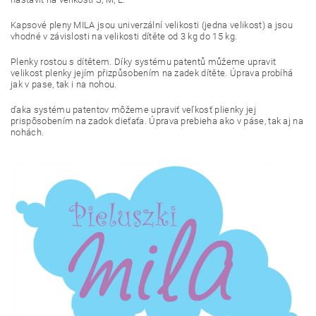
Kapsové pleny MILA jsou univerzální velikosti (jedna velikost) a jsou
vhodné v závislosti na velikosti dítěte od 3 kg do 15 kg.
Plenky rostou s dítětem. Díky systému patentů můžeme upravit
velikost plenky jejím přizpůsobením na zadek dítěte. Úprava probíhá
jak v pase, tak i na nohou.
ďaka systému patentov môžeme upraviť veľkosť plienky jej
prispôsobením na zadok dieťaťa. Úprava prebieha ako v páse, tak aj na
nohách.