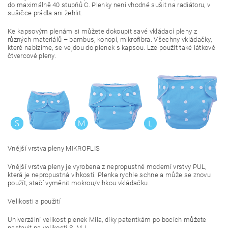
do maximálně 40 stupňů C. Plenky není vhodné sušit na radiátoru, v
sušičce prádla ani žehlit.
Ke kapsovým plenám si můžete dokoupit savé vkládací pleny z
různých materiálů – bambus, konopí, mikrofibra. Všechny vkládačky,
které nabízíme, se vejdou do plenek s kapsou. Lze použít také látkové
čtvercové pleny.
Vnější vrstva pleny MIKROFLIS
Vnější vrstva pleny je vyrobena z nepropustné moderní vrstvy PUL,
která je nepropustná vlhkostí. Plenka rychle schne a může se znovu
použít, stačí vyměnit mokrou/vlhkou vkládačku.
Velikosti a použití
Univerzální velikost plenek Mila, díky patentkám po bocích můžete
nastavit na velikosti S, M, L.