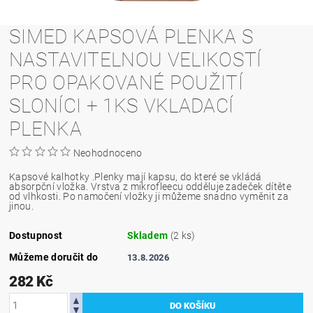
SIMED KAPSOVÁ PLENKA S
NASTAVITELNOU VELIKOSTÍ
PRO OPAKOVANÉ POUŽITÍ
SLONÍCI + 1KS VKLADACÍ
PLENKA
Neohodnoceno
Kapsové kalhotky .Plenky mají kapsu, do které se vkládá
absorpční vložka. Vrstva z mikrofleecu odděluje zadeček dítěte
od vlhkosti. Po namočení vložky ji můžeme snadno vyměnit za
jinou.
Dostupnost
Skladem
(2 ks)
Můžeme doručit do
13.8.2026
282 Kč