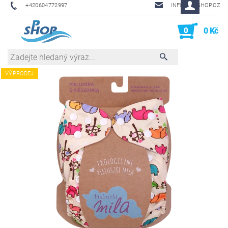
+420604772997
INFO@PHSHOP.CZ
0
0 Kč
VÝPRODEJ