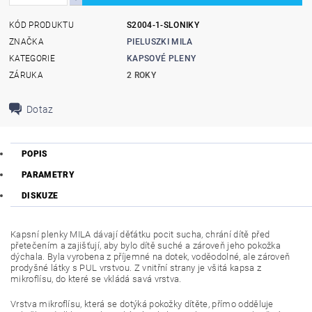
KÓD PRODUKTU
S2004-1-SLONIKY
ZNAČKA
PIELUSZKI MILA
KATEGORIE
KAPSOVÉ PLENY
ZÁRUKA
2 ROKY
Dotaz
POPIS
PARAMETRY
DISKUZE
Kapsní plenky MILA dávají děťátku pocit sucha, chrání dítě před
přetečením a zajišťují, aby bylo dítě suché a zároveň jeho pokožka
dýchala. Byla vyrobena z příjemné na dotek, voděodolné, ale zároveň
prodyšné látky s PUL vrstvou. Z vnitřní strany je všitá kapsa z
mikroflísu, do které se vkládá savá vrstva.
Vrstva mikroflísu, která se dotýká pokožky dítěte, přímo odděluje