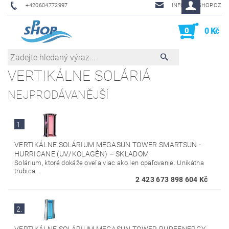
+420604772997
INFO@PHSHOP.CZ
0
0 Kč
VERTIKÁLNE SOLÁRIÁ
NEJPRODÁVANĚJŠÍ
1.
VERTIKÁLNE SOLÁRIUM MEGASUN TOWER SMARTSUN -
HURRICANE (UV/KOLAGÉN)
–
SKLADOM
Solárium, ktoré dokáže oveľa viac ako len opaľovanie. Unikátna
trubica...
2 423 673 898 604 Kč
2.