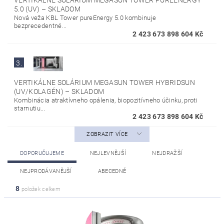
VERTIKÁLNE SOLÁRIUM MEGASUN TOWER PUREENERGY
5.0 (UV)
–
SKLADOM
Nová veža KBL Tower pureEnergy 5.0 kombinuje
bezprecedentné...
2 423 673 898 604 Kč
3.
VERTIKÁLNE SOLÁRIUM MEGASUN TOWER HYBRIDSUN
(UV/KOLAGÉN)
–
SKLADOM
Kombinácia atraktívneho opálenia, biopozitívneho účinku, proti
starnutiu...
2 423 673 898 604 Kč
ZOBRAZIT VÍCE
DOPORUČUJEME
NEJLEVNĚJŠÍ
NEJDRAŽŠÍ
NEJPRODÁVANĚJŠÍ
ABECEDNĚ
8
položek celkem