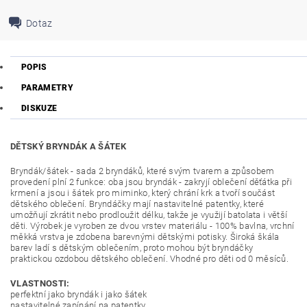
Dotaz
POPIS
PARAMETRY
DISKUZE
DĚTSKÝ BRYNDÁK A ŠÁTEK
Bryndák/šátek - sada 2 bryndáků, které svým tvarem a způsobem
provedení plní 2 funkce: oba jsou bryndák - zakryjí oblečení děťátka při
krmení a jsou i šátek pro miminko, který chrání krk a tvoří součást
dětského oblečení. Bryndáčky mají nastavitelné patentky, které
umožňují zkrátit nebo prodloužit délku, takže je využijí batolata i větší
děti. Výrobek je vyroben ze dvou vrstev materiálu - 100% bavlna, vrchní
měkká vrstva je zdobena barevnými dětskými potisky. Široká škála
barev ladí s dětským oblečením, proto mohou být bryndáčky
praktickou ozdobou dětského oblečení. Vhodné pro děti od 0 měsíců.
VLASTNOSTI:
perfektní jako bryndák i jako šátek
nastavitelné zapínání na patentky