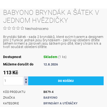
BABYONO BRYNDÁK A ŠÁTEK V
JEDNOM HVĚZDIČKY
Neohodnoceno
Bryndák/šátek - sada 2 bryndáků, které svým tvarem a designem
plní 2 funkce: jednak jsou bryndákem - zakrývají oblečení dítěte
během krmení a zároveň jsou šátkem pro dítě, který chrání krk a
tvoří součást oblečení dítěte.
Dostupnost
Skladem
(1 ks)
Můžeme doručit do
12.8.2026
113 Kč
KÓD PRODUKTU
B879-4
ZNAČKA
BABYONO
KATEGORIE
BRYNDÁKY A UTĚRÁČKY