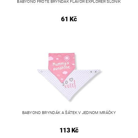
BABYONO FROTÉ BRYNDÁK FLAVOR EXPLORER SLONÍK
61 Kč
BABYONO BRYNDÁK A ŠÁTEK V JEDNOM MRÁČKY
113 Kč