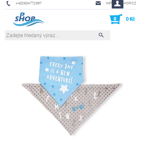
+420604772997
INFO@PHSHOP.CZ
0
0 Kč