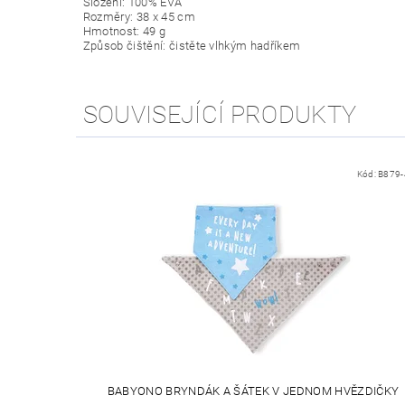
Složení: 100% EVA
Rozměry: 38 x 45 cm
Hmotnost: 49 g
Způsob čištění: čistěte vlhkým hadříkem
SOUVISEJÍCÍ PRODUKTY
Kód:
B879-
BABYONO BRYNDÁK A ŠÁTEK V JEDNOM HVĚZDIČKY