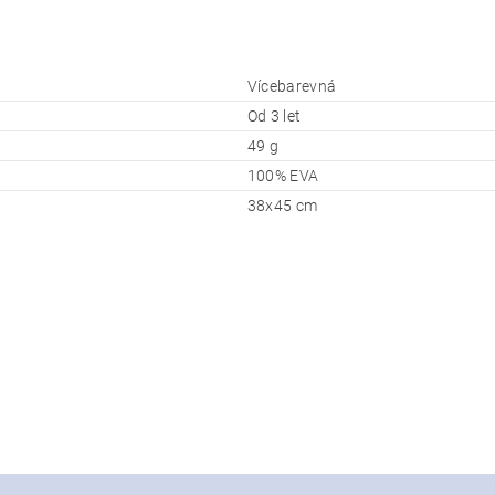
Vícebarevná
Od 3 let
49 g
100% EVA
38x45 cm