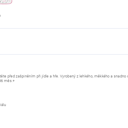
dítěte před zašpiněním při jídle a hře. Vyrobený z lehkého, měkkého a snad
 36 měs.+
iálu