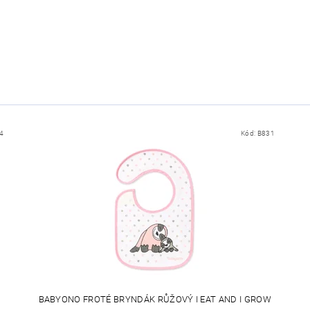
4
Kód:
B831
BABYONO FROTÉ BRYNDÁK RŮŽOVÝ I EAT AND I GROW