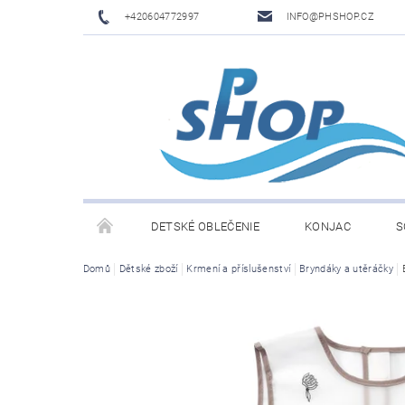
+420604772997
INFO@PHSHOP.CZ
DETSKÉ OBLEČENIE
KONJAC
S
Domů
Dětské zboží
Krmení a příslušenství
Bryndáky a utěráčky
PRIME DRINK BY LOGAN PAUL A KSI
DĚTSKÉ O