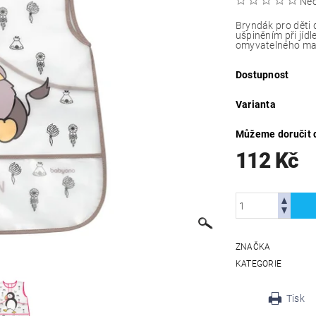
Ne
Bryndák pro děti 
ušpiněním při jíd
omyvatelného mat
Dostupnost
Varianta
Můžeme doručit 
112 Kč
ZNAČKA
KATEGORIE
Tisk