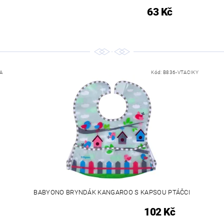
63 Kč
A
Kód:
B836-VTACIKY
BABYONO BRYNDÁK KANGAROO S KAPSOU PTÁČCI
102 Kč