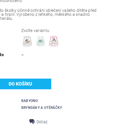
ohodnoceno
do školky účinně ochrání oblečení vašeho dítěte před
le a hraní. Vyrobeno z lehkého, měkkého a snadno
eriálu.
Zvolte variantu
do
–
BABYONO
BRYNDÁKY A UTĚRÁČKY
Dotaz