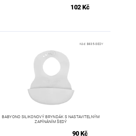
102 Kč
Kód:
B835-SEDY
BABYONO SILIKONOVÝ BRYNDÁK S NASTAVITELNÝM
ZAPÍNÁNÍM ŠEDÝ
90 Kč