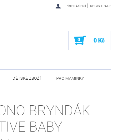
|
PŘIHLÁŠENÍ
REGISTRACE
0
0 Kč
DĚTSKÉ ZBOŽÍ
PRO MAMINKY
KONTAKTY
ONO BRYNDÁK
TIVE BABY