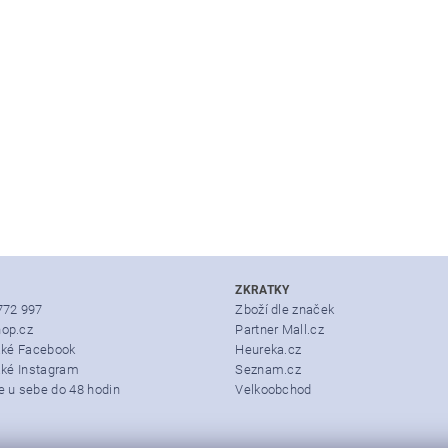
ZKRATKY
772 997
Zboží dle značek
op.cz
Partner Mall.cz
také Facebook
Heureka.cz
aké Instagram
Seznam.cz
e u sebe do 48 hodin
Velkoobchod