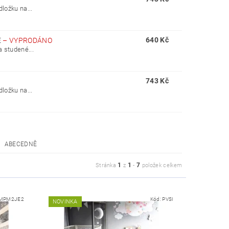
ložku na...
640 Kč
E
–
VYPRODÁNO
a studené...
743 Kč
ložku na...
ABECEDNĚ
1
1
7
Stránka
z
-
položek celkem
MPM2JE2
Kód:
PVSI
NOVINKA