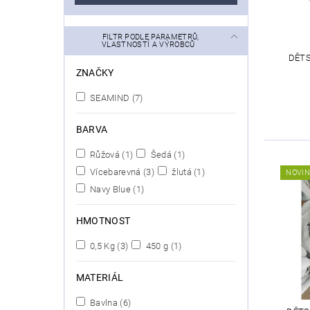
FILTR PODLE PARAMETRŮ,
VLASTNOSTÍ A VÝROBCŮ
DĚTS
ZNAČKY
SEAMIND
(7)
BARVA
Růžová
(1)
Šedá
(1)
Vícebarevná
(3)
žlutá
(1)
NOVI
Navy Blue
(1)
HMOTNOST
0,5 Kg
(3)
450 g
(1)
MATERIÁL
Bavlna
(6)