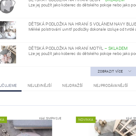
Lze jej použít jako koberec do dětského pokoje nebo jako pod
DĚTSKÁ PODLOŽKA NA HRANÍ S VOLÁNEM NAVY BLU
Měkké polstrování uvnitř podložky dokonale izoluje od tvrdé 
DĚTSKÁ PODLOŽKA NA HRANÍ MOTÝL
–
SKLADEM
Lze jej použít jako koberec do dětského pokoje nebo jako pod
ZOBRAZIT VÍCE
UČUJEME
NEJLEVNĚJŠÍ
NEJDRAŽŠÍ
NEJPRODÁVANĚJŠÍ
Kód:
SMPM2JE
Kód:
S
NKA
NOVINKA