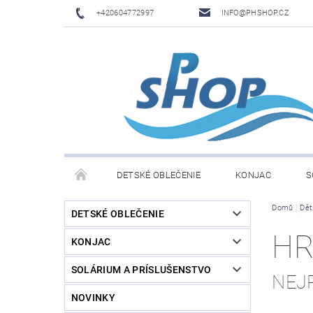
+420604772997
INFO@PHSHOP.CZ
DETSKÉ OBLEČENIE
KONJAC
S
Domů
Dět
PRIME DRINK BY LOGAN PAUL A KSI
DĚTSKÉ O
DETSKÉ OBLEČENIE
HR
KONJAC
SOLÁRIUM A PRÍSLUŠENSTVO
NEJ
NOVINKY