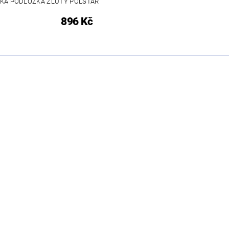
KÁ PODLOŽKA ŽLUTÝ POLŠTÁŘ
896 Kč