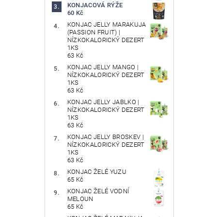
KONJACOVÁ RÝŽE
60 Kč
KONJAC JELLY MARAKUJA
(PASSION FRUIT) |
NÍZKOKALORICKÝ DEZERT
1KS
63 Kč
KONJAC JELLY MANGO |
NÍZKOKALORICKÝ DEZERT
1KS
63 Kč
KONJAC JELLY JABLKO |
NÍZKOKALORICKÝ DEZERT
1KS
63 Kč
KONJAC JELLY BROSKEV |
NÍZKOKALORICKÝ DEZERT
1KS
63 Kč
KONJAC ŽELÉ YUZU
65 Kč
KONJAC ŽELÉ VODNÍ
MELOUN
65 Kč