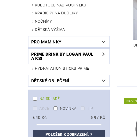
KOLOTOČE NAD POSTÝLKU
KRABIČKY NA DUDLÍKY
NOČNÍKY
DĚTSKÁ VÝŽIVA
PRO MAMINKY
D
PRIME DRINK BY LOGAN PAUL
A KSI
HYDRATATION STICKS PRIME
DĚTSKÉ OBLEČENÍ
NA SKLADĚ
NOVI
AKCE
NOVINKA
TIP
640
Kč
897
Kč
POLOŽEK K ZOBRAZENÍ:
7