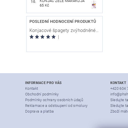
KONJAC ŽELÉ MARAKUJA
65 Kč
POSLEDNÍ HODNOCENÍ PRODUKTŮ
Konjacové špagety zvýhodněné 30ks balení
|
INFORMACE PRO VÁS
KONTAKT
Kontakt
+420 604 
Obchodní podmínky
info@phsh
Podmínky ochrany osobních údajů
Sledujte 
Reklamace a odstoupení od smoluvy
Sledujte t
Doprava a platba
Zboží mát