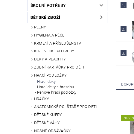
ŠKOLNÍ POTŘEBY
1.
DĚTSKÉ ZBOŽÍ
PLENY
2.
HYGIENA A PÉČE
KRMENÍ A PŘÍSLUŠENSTVÍ
KOJENECKÉ POTŘEBY
3.
DEKY A PLACHTY
ZUBNÍ KARTÁČKY PRO DĚTI
HRACÍ PODLOŽKY
Hrací deky
DOPOR
Hrací deky s hrazdou
Pěnové hrací podložky
HRAČKY
ANATOMICKÉ POLŠTÁŘE PRO DETI
DĚTSKÉ KUFRY
NOVI
DĚTSKÉ VÁHY
NOSNÉ ODSÁVAČKY