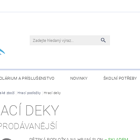
OLÁRIUM A PRÍSLUŠENSTVO
NOVINKY
ŠKOLNÍ POTŘEBY
ské zboží
Hrací podložky
Hrací deky
BLEČENÍ
KONJAC ČLÁNKY
OBCHODNÍ PODMÍNKY
ACÍ DEKY
PRODÁVANĚJŠÍ
DĚTSKÁ PODLOŽKA NA HRANÍ SLON
–
SKLADEM