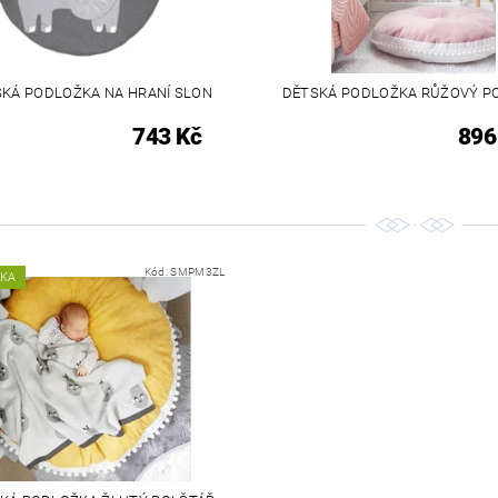
KÁ PODLOŽKA NA HRANÍ SLON
DĚTSKÁ PODLOŽKA RŮŽOVÝ P
743 Kč
896
Kód:
SMPM3ZL
NKA