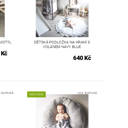
 MOTÝL
DĚTSKÁ PODLOŽKA NA HRANÍ S
VOLÁNEM NAVY BLUE
 Kč
640 Kč
:
SMPM3R
Kód:
SMPM3S
NOVINKA