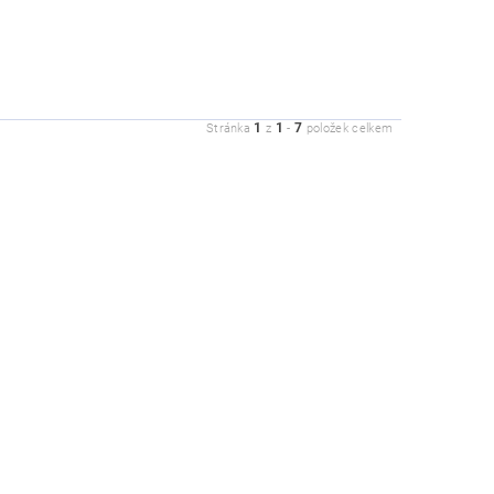
1
1
7
Stránka
z
-
položek celkem